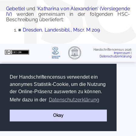
Gebet(e)
und
'Katharina von Alexandrien' (Verslegende
IV)
werden gemeinsam in der folgenden HSC-
Beschreibung überliefert:
■
Dresden, Landesbibl., Mscr. M 209
Handschriftencensus 2026
Impressum
|
Datenschutzerklärung
Der Handschriftencensus verwendet ein
anonymes Statistik-Cookie, um die Nutzung
der Online-Präsenz auswerten zu können.
Datenschutzerklärung
Mehr dazu in der
Okay