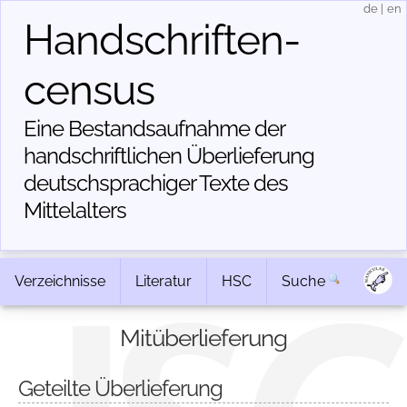
de
|
en
Handschriften­
census
Eine Bestandsaufnahme der
handschriftlichen Über­lieferung
deutschsprachiger Texte des
Mittelalters
Verzeichnisse
Literatur
HSC
Suche
Mitüberlieferung
Geteilte Überlieferung