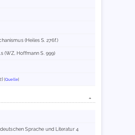
anismus (Heiles S. 276f.)
 Jh.s (WZ, Hoffmann S. 999)
2)
[
Quelle
]
r deutschen Sprache und Literatur 4