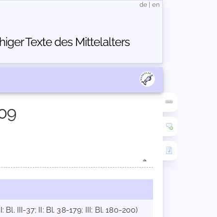
de
|
en
ger Texte des Mittelalters
09
l. III-37; II: Bl. 38-179; III: Bl. 180-200)