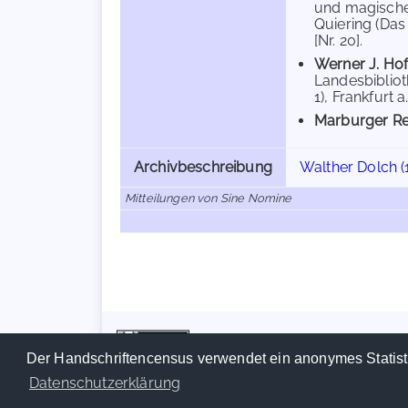
und magische
Quiering (Das 
[Nr. 20].
Werner J. Ho
Landesbibliot
1), Frankfurt a
Marburger Re
Archivbeschreibung
Walther Dolch (
Mitteilungen von Sine Nomine
Der Handschriftencensus verwendet ein anonymes Statist
Datenschutzerklärung