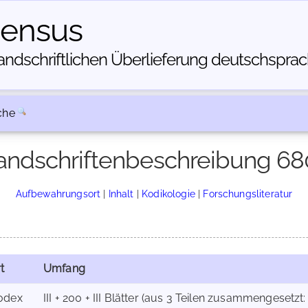
census
dschriftlichen Über­lieferung deutschsprachi
che
andschriftenbeschreibung 68
Aufbewahrungsort
|
Inhalt
|
Kodikologie
|
Forschungsliteratur
t
Umfang
odex
III + 200 + III Blätter (aus 3 Teilen zusammengesetzt: I: B