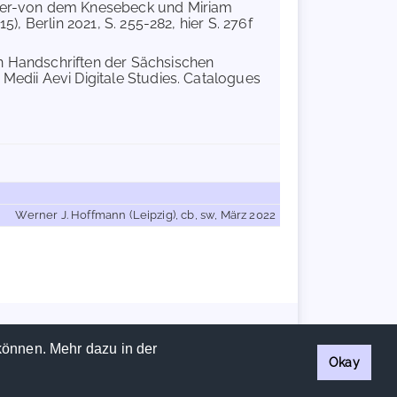
ter-von dem Knesebeck und Miriam
), Berlin 2021, S. 255-282, hier S. 276f
en Handschriften der Sächsischen
Medii Aevi Digitale Studies. Catalogues
Werner J. Hoffmann (Leipzig), cb, sw, März 2022
Handschriftencensus 2026 |
Impressum
|
Datenschutzerklärung
können. Mehr dazu in der
Okay