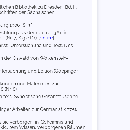
lichen Bibliothek zu Dresden, Bd. II,
schriften der Sächsischen
rg 1906, S. 3f.
Dichtung aus dem Jahre 1361, in:
 (Nr. 7, Sigle Dr). [
online
]
isti. Untersuchung und Text, Diss.
buch der Oswald von Wolkenstein-
Untersuchung und Edition (Göppinger
kungen und Materialien zur
 (Nr. 8).
elalters. Synoptische Gesamtausgabe,
nger Arbeiten zur Germanistik 775),
 sie verbergen, in: Geheimnis und
n okkultem Wissen, verborgenen Räumen