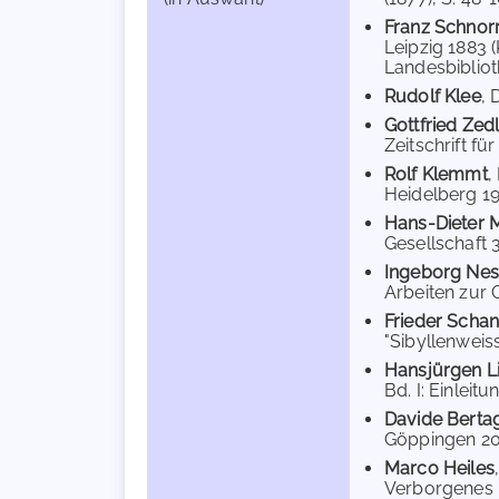
Franz Schnorr
Leipzig 1883 
Landesbiblioth
Rudolf Klee
, 
Gottfried Zed
Zeitschrift für
Rolf Klemmt
,
Heidelberg 19
Hans-Dieter 
Gesellschaft 3
Ingeborg Ne
Arbeiten zur 
Frieder Scha
"Sibyllenweiss
Hansjürgen L
Bd. I: Einleitu
Davide Bertag
Göppingen 201
Marco Heiles
Verborgenes 