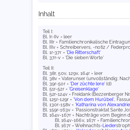
Inhalt
Teil I:
Bl. Ir-IIv = leer
Bl. IIIr = Familienchronikalische Eintrag
Bl. IIIv = Schreibervers, -notiz / Federp
Bl. 1r-37r =
'Die Ritterschaft'
Bl. 37r-v = 'Die sieben Worte'
Teil II:
Bl. 38r, 50v, 129v, 164r = leer
Bl. 38v = Vaterunser (unvollständig; Nac
Bl. 39r-50r =
'Der züchte lere'
(d)
Bl. 51r-52r =
'Greisenklage'
Bl. 52r-124v = Freidank (Bezzenberger Nr.
Bl. 125r-129r =
'Von dem Hurübel'
, Fassu
Bl. 130r-158v =
'Katharina von Alexandrie
Bl. 159r-163v = 'Passionstraktat Sante J
Bl. 164v-167r = Nachträge vom Beginn des
Bl. 164v-166v, 167r = Familienchroni
Bl. 167r = Weihnachts-
Lieder
strophe