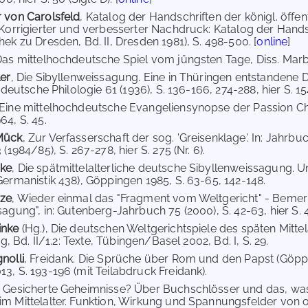
 von Carolsfeld
, Katalog der Handschriften der königl. öffent
(Korrigierter und verbesserter Nachdruck: Katalog der Hand
ek zu Dresden, Bd. II, Dresden 1981), S. 498-500. [
online
]
Das mittelhochdeutsche Spiel vom jüngsten Tage, Diss. Marbu
ler
, Die Sibyllenweissagung. Eine in Thüringen entstandene 
 deutsche Philologie 61 (1936), S. 136-166, 274-288, hier S. 154f.
 Eine mittelhochdeutsche Evangeliensynopse der Passion Chr
64, S. 45.
Mück
, Zur Verfasserschaft der sog. 'Greisenklage'. In: Jahr
 (1984/85), S. 267-278, hier S. 275 (Nr. 6).
ske
, Die spätmittelalterliche deutsche Sibyllenweissagung. 
Germanistik 438), Göppingen 1985, S. 63-65, 142-148.
nze
, Wieder einmal das "Fragment vom Weltgericht" - Bemer
agung", in: Gutenberg-Jahrbuch 75 (2000), S. 42-63, hier S. 48
inke
(Hg.), Die deutschen Weltgerichtspiele des späten Mitt
ng, Bd. II/1.2: Texte, Tübingen/Basel 2002, Bd. I, S. 29.
nolli
, Freidank. Die Sprüche über Rom und den Papst (Göppi
3, S. 193-196 (mit Teilabdruck Freidank).
, Gesicherte Geheimnisse? Über Buchschlösser und das, was
im Mittelalter. Funktion, Wirkung und Spannungsfelder vo