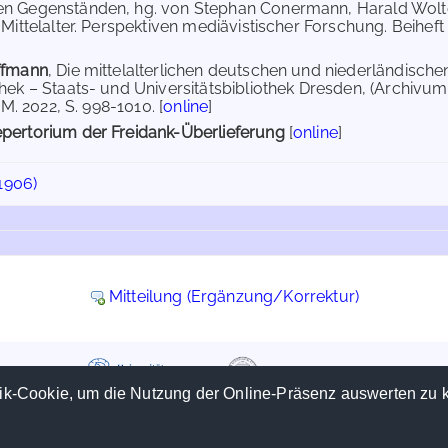
n Gegenständen, hg. von Stephan Conermann, Harald Wol
Mittelalter. Perspektiven mediävistischer Forschung. Beiheft 15
ffmann
, Die mittelalterlichen deutschen und niederländisch
hek – Staats- und Universitätsbibliothek Dresden, (Archivum 
.M. 2022, S. 998-1010. [
online
]
pertorium der Freidank-Überlieferung
[
online
]
1906)
Mitteilung (Ergänzung/Korrektur)
ik-Cookie, um die Nutzung der Online-Präsenz auswerten zu 