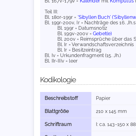
Bl. 167v-179v =
Kalender
mit
Komputus
Teil III:
Bl. 180r-199r =
'Sibyllen Buch' ('Sibyllen
Bl. 199r-200v, Ir = Nachträge des 16. Jh.s,
Bl. 199r = Datumsnotiz
Bl. 199v-200v =
Gebet(e)
Bl. 200v = Reimsprüche über das 
Bl. Ir = Verwandschaftsverzeichnis
Bl. Ir = Besitzeintrag
Bl. Iv = Urkundenfragment (15. Jh.)
Bl. IIr-IIIv = leer
Kodikologie
Beschreibstoff
Papier
Blattgröße
210 x 145 mm
Schriftraum
I: ca. 143-150 x 