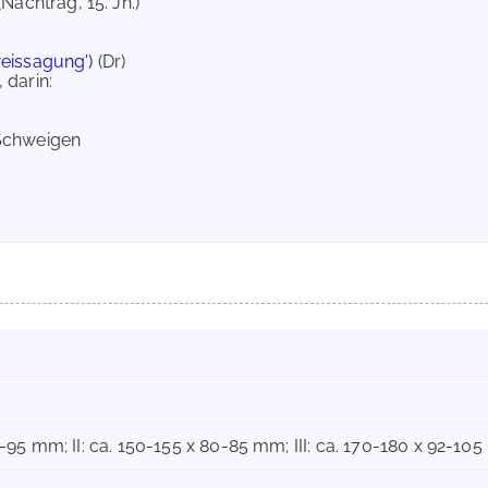
(Nachtrag, 15. Jh.)
weissagung')
(Dr)
 darin:
Schweigen
88-95 mm; II: ca. 150-155 x 80-85 mm; III: ca. 170-180 x 92-10