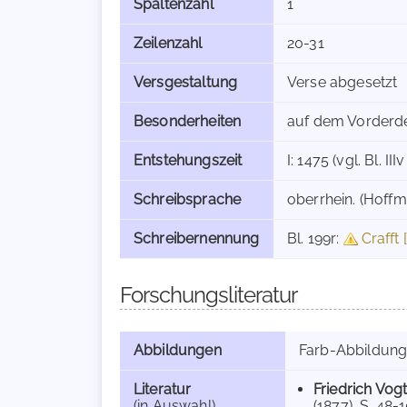
Spaltenzahl
1
Zeilenzahl
20-31
Versgestaltung
Verse abgesetzt
Besonderheiten
auf dem Vorderde
Entstehungszeit
I: 1475 (vgl. Bl. I
Schreibsprache
oberrhein. (Hoffm
Schreibernennung
Bl. 199r:
Crafft
Forschungsliteratur
Abbildungen
Farb-Abbildun
Literatur
Friedrich Vog
(in Auswahl)
(1877), S. 48-1