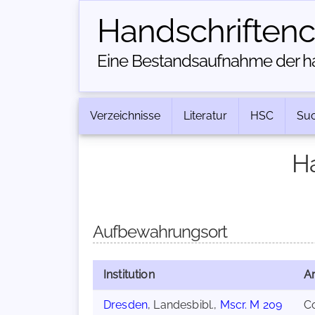
Handschriften­
Eine Bestandsaufnahme der han
Verzeichnisse
Literatur
HSC
Su
H
Aufbewahrungsort
Institution
Ar
Dresden
, Landesbibl.,
Mscr. M 209
C