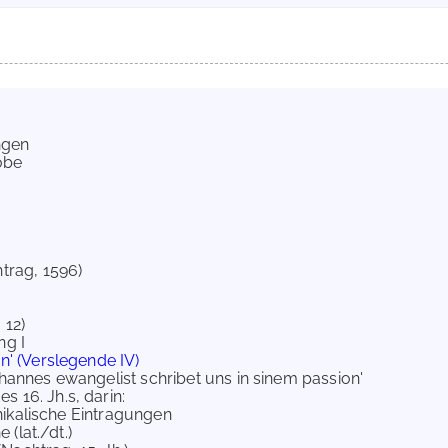
ungen
robe
htrag, 1596)
 12)
ng I
n' (Verslegende IV)
ohannes ewangelist schribet uns in sinem passion'
 16. Jh.s, darin:
kalische Eintragungen
 (lat./dt.)