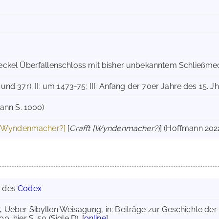
ckel Überfallenschloss mit bisher unbekanntem Schließmech
IIv und 37r); II: um 1473-75; III: Anfang der 70er Jahre des 15.
ann S. 1000)
 [Wyndenmacher?]
[
Crafft [Wyndenmacher?]
] (Hoffmann 202
g des
Codex
t
, Ueber Sibyllen Weisagung, in: Beiträge zur Geschichte de
00, hier S. 50 (Sigle D). [
online
]