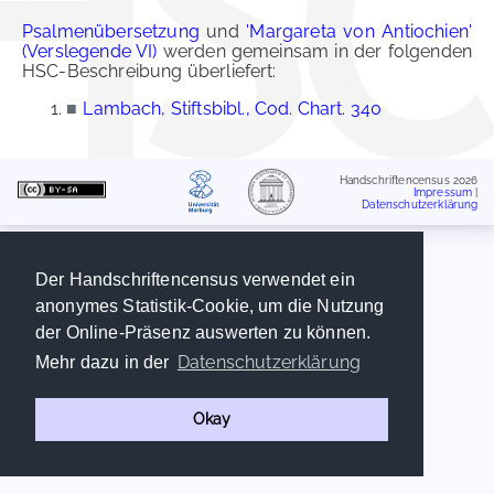
Psalmenübersetzung
und
'Margareta von Antiochien'
(Verslegende VI)
werden gemeinsam in der folgenden
HSC-Beschreibung überliefert:
■
Lambach, Stiftsbibl., Cod. Chart. 340
Handschriftencensus 2026
Impressum
|
Datenschutzerklärung
Der Handschriftencensus verwendet ein
anonymes Statistik-Cookie, um die Nutzung
der Online-Präsenz auswerten zu können.
Datenschutzerklärung
Mehr dazu in der
Okay