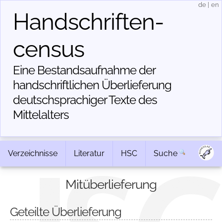
de
|
en
Handschriften­
census
Eine Bestandsaufnahme der
handschriftlichen Über­lieferung
deutschsprachiger Texte des
Mittelalters
Verzeichnisse
Literatur
HSC
Suche
Mitüberlieferung
Geteilte Überlieferung