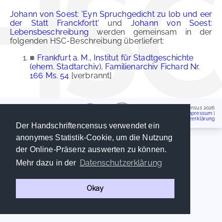
Johann von Soest: 'Eyn Spruchgedicht zu lob und eer
der Statt Franckfortt'
und
Johann von Soest:
Lebensbeschreibung
werden gemeinsam in der
folgenden HSC-Beschreibung überliefert:
■
Frankfurt a. M., Institut für Stadtgeschichte
(ehem. Stadtarchiv), Familienarchiv Fichard Nr.
166 Ms. 54
[verbrannt]
Handschriftencensus 2026
Impressum
|
Datenschutzerklärung
Der Handschriftencensus verwendet ein
anonymes Statistik-Cookie, um die Nutzung
der Online-Präsenz auswerten zu können.
Datenschutzerklärung
Mehr dazu in der
Okay