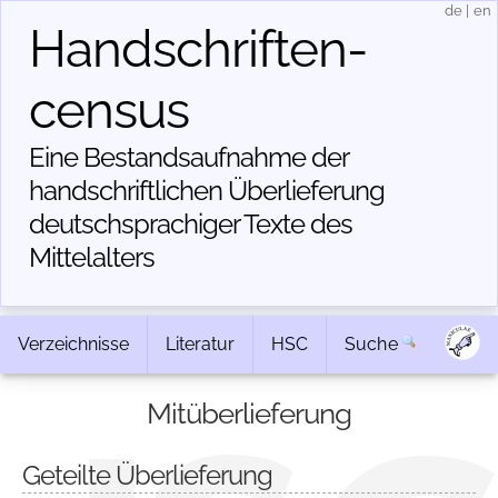
de
|
en
Handschriften­
census
Eine Bestandsaufnahme der
handschriftlichen Über­lieferung
deutschsprachiger Texte des
Mittelalters
Verzeichnisse
Literatur
HSC
Suche
Mitüberlieferung
Geteilte Überlieferung