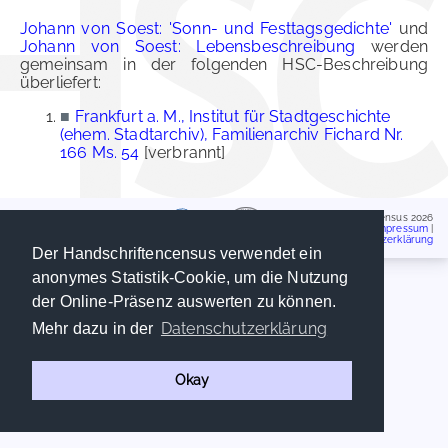
Johann von Soest: 'Sonn- und Festtagsgedichte'
und
Johann von Soest: Lebensbeschreibung
werden
gemeinsam in der folgenden HSC-Beschreibung
überliefert:
■
Frankfurt a. M., Institut für Stadtgeschichte
(ehem. Stadtarchiv), Familienarchiv Fichard Nr.
166 Ms. 54
[verbrannt]
Handschriftencensus 2026
Impressum
|
Datenschutzerklärung
Der Handschriftencensus verwendet ein
anonymes Statistik-Cookie, um die Nutzung
der Online-Präsenz auswerten zu können.
Datenschutzerklärung
Mehr dazu in der
Okay