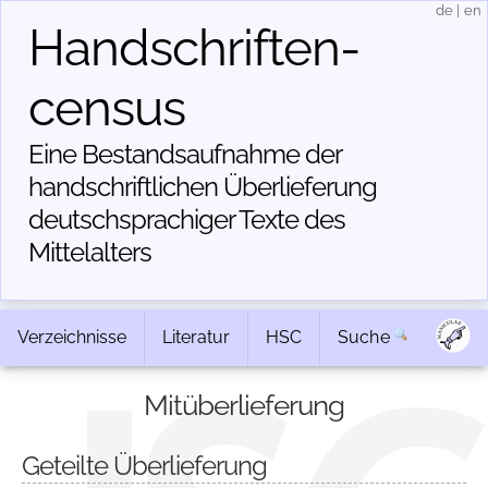
de
|
en
Handschriften­
census
Eine Bestandsaufnahme der
handschriftlichen Über­lieferung
deutschsprachiger Texte des
Mittelalters
Verzeichnisse
Literatur
HSC
Suche
Mitüberlieferung
Geteilte Überlieferung