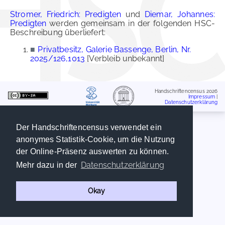
Stromer, Friedrich: Predigten
und
Diemar, Johannes:
Predigten
werden gemeinsam in der folgenden HSC-
Beschreibung überliefert:
■
Privatbesitz, Galerie Bassenge, Berlin, Nr.
2025/126,1013
[Verbleib unbekannt]
Handschriftencensus 2026
Impressum
|
Datenschutzerklärung
Der Handschriftencensus verwendet ein
anonymes Statistik-Cookie, um die Nutzung
der Online-Präsenz auswerten zu können.
Datenschutzerklärung
Mehr dazu in der
Okay