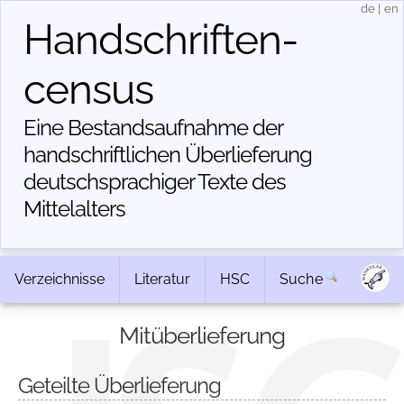
de
|
en
Handschriften­
census
Eine Bestandsaufnahme der
handschriftlichen Über­lieferung
deutschsprachiger Texte des
Mittelalters
Verzeichnisse
Literatur
HSC
Suche
Mitüberlieferung
Geteilte Überlieferung