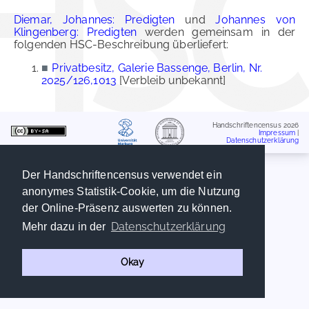
Diemar, Johannes: Predigten
und
Johannes von
Klingenberg: Predigten
werden gemeinsam in der
folgenden HSC-Beschreibung überliefert:
■
Privatbesitz, Galerie Bassenge, Berlin, Nr.
2025/126,1013
[Verbleib unbekannt]
Handschriftencensus 2026
Impressum
|
Datenschutzerklärung
Der Handschriftencensus verwendet ein
anonymes Statistik-Cookie, um die Nutzung
der Online-Präsenz auswerten zu können.
Datenschutzerklärung
Mehr dazu in der
Okay