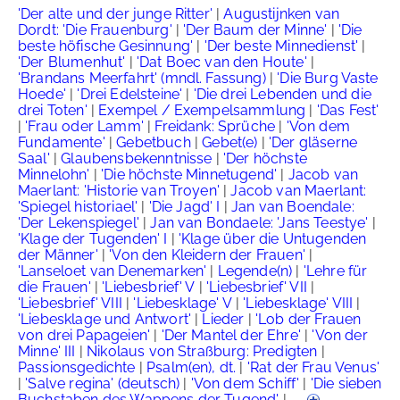
'Der alte und der junge Ritter'
|
Augustijnken van
Dordt: 'Die Frauenburg'
|
'Der Baum der Minne'
|
'Die
beste höfische Gesinnung'
|
'Der beste Minnedienst'
|
'Der Blumenhut'
|
'Dat Boec van den Houte'
|
'Brandans Meerfahrt' (mndl. Fassung)
|
'Die Burg Vaste
Hoede'
|
'Drei Edelsteine'
|
'Die drei Lebenden und die
drei Toten'
|
Exempel / Exempelsammlung
|
'Das Fest'
|
'Frau oder Lamm'
|
Freidank: Sprüche
|
'Von dem
Fundamente'
|
Gebetbuch
|
Gebet(e)
|
'Der gläserne
Saal'
|
Glaubensbekenntnisse
|
'Der höchste
Minnelohn'
|
'Die höchste Minnetugend'
|
Jacob van
Maerlant: 'Historie van Troyen'
|
Jacob van Maerlant:
'Spiegel historiael'
|
'Die Jagd' I
|
Jan van Boendale:
'Der Lekenspiegel'
|
Jan van Bondaele: 'Jans Teestye'
|
'Klage der Tugenden' I
|
'Klage über die Untugenden
der Männer'
|
'Von den Kleidern der Frauen'
|
'Lanseloet van Denemarken'
|
Legende(n)
|
'Lehre für
die Frauen'
|
'Liebesbrief' V
|
'Liebesbrief' VII
|
'Liebesbrief' VIII
|
'Liebesklage' V
|
'Liebesklage' VIII
|
'Liebesklage und Antwort'
|
Lieder
|
'Lob der Frauen
von drei Papageien'
|
'Der Mantel der Ehre'
|
'Von der
Minne' III
|
Nikolaus von Straßburg: Predigten
|
Passionsgedichte
|
Psalm(en), dt.
|
'Rat der Frau Venus'
|
'Salve regina' (deutsch)
|
'Von dem Schiff'
|
'Die sieben
Buchstaben des Wappens der Tugend'
| ...