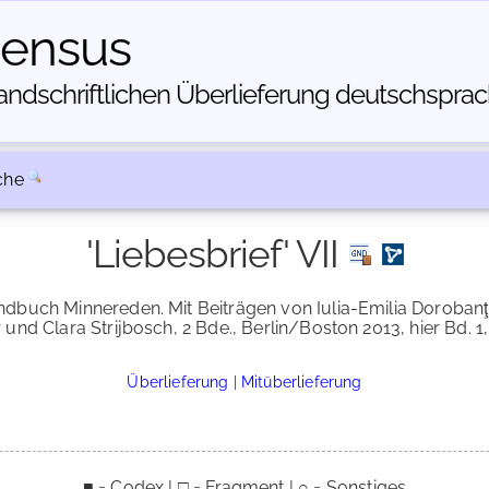
census
dschriftlichen Über­lieferung deutschsprachi
che
'Liebesbrief' VII
dbuch Minnereden. Mit Beiträgen von Iulia-Emilia Dorobanţu
und Clara Strijbosch, 2 Bde., Berlin/Boston 2013, hier Bd. 1, 
Überlieferung
|
Mitüberlieferung
■ = Codex | □ = Fragment | ○ = Sonstiges