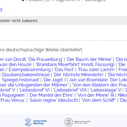
23
isher nicht bekannt.
re deutschsprachige Werke überliefert.
n van Dordt: 'Die Frauenburg'
|
'Der Baum der Minne'
|
'Die 
 van den Houte'
|
'Brandans Meerfahrt' (mndl. Fassung)
|
'Die
el / Exempelsammlung
|
'Das Fest'
|
'Frau oder Lamm'
|
Fre
|
Glaubensbekenntnisse
|
'Der höchste Minnelohn'
|
'Die höc
'Spiegel historiael'
|
'Die Jagd' I
|
Jan van Boendale: 'Der Lek
über die Untugenden der Männer'
|
'Von den Kleidern der Fra
brief' V
|
'Liebesbrief' VI
|
'Liebesbrief' VIII
|
'Liebesklage' V
|
'
i Papageien'
|
'Der Mantel der Ehre'
|
'Von der Minne' III
|
Niko
r Frau Venus'
|
'Salve regina' (deutsch)
|
'Von dem Schiff'
|
'Di