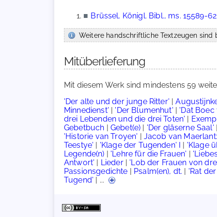
■
Brüssel, Königl. Bibl., ms. 15589-6
Weitere handschriftliche Textzeugen sind b
Mitüberlieferung
Mit diesem Werk sind mindestens 59 weite
'Der alte und der junge Ritter'
|
Augustijnke
Minnedienst'
|
'Der Blumenhut'
|
'Dat Boec
drei Lebenden und die drei Toten'
|
Exemp
Gebetbuch
|
Gebet(e)
|
'Der gläserne Saal'
'Historie van Troyen'
|
Jacob van Maerlant: 
Teestye'
|
'Klage der Tugenden' I
|
'Klage 
Legende(n)
|
'Lehre für die Frauen'
|
'Liebes
Antwort'
|
Lieder
|
'Lob der Frauen von dre
Passionsgedichte
|
Psalm(en), dt.
|
'Rat de
Tugend'
| ...