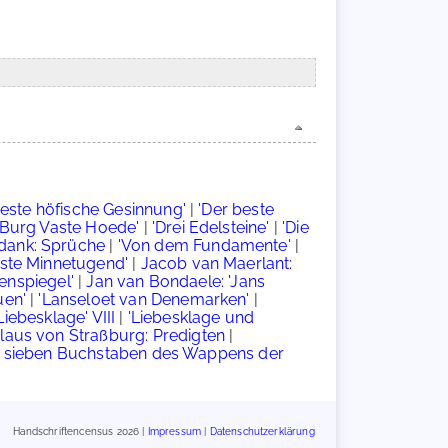
beste höfische Gesinnung'
|
'Der beste
 Burg Vaste Hoede'
|
'Drei Edelsteine'
|
'Die
idank: Sprüche
|
'Von dem Fundamente'
|
hste Minnetugend'
|
Jacob van Maerlant:
enspiegel'
|
Jan van Bondaele: 'Jans
uen'
|
'Lanseloet van Denemarken'
|
Liebesklage' VIII
|
'Liebesklage und
laus von Straßburg: Predigten
|
e sieben Buchstaben des Wappens der
Handschriftencensus 2026 |
Impressum
|
Datenschutzerklärung