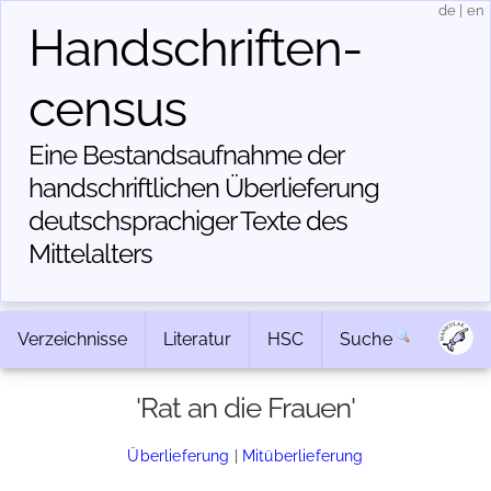
de
|
en
Handschriften­
census
Eine Bestandsaufnahme der
handschriftlichen Über­lieferung
deutschsprachiger Texte des
Mittelalters
Verzeichnisse
Literatur
HSC
Suche
'Rat an die Frauen'
Überlieferung
|
Mitüberlieferung