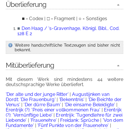
Überlieferung
■ = Codex | □ = Fragment | ○ = Sonstiges
■
Den Haag / 's-Gravenhage, Königl. Bibl., Cod.
128 E 2
Weitere handschriftliche Textzeugen sind bisher nicht
bekannt.
Mitüberlieferung
Mit diesem Werk sind mindestens 44 weitere
deutschsprachige Werke überliefert.
'Der alte und der junge Ritter'
|
Augustijnken van
Dordt: 'Die Frauenburg'
|
'Bekenntnis'
|
'Die Beichte der
Venus'
|
'Der dürre Baum'
|
'Die einsame Beleidigte'
|
Erentrijk (?): 'Preis einer vollkommenen Frau'
|
Erentrijk
(?): 'Vernünftige Liebe'
|
Erentrijk: 'Tugendlehre für zwei
Liebende'
|
'Frauenehre'
|
Freidank: Sprüche
|
'Von dem
Fundamente'
|
'Fünf Punkte von der Frauenehre'
|