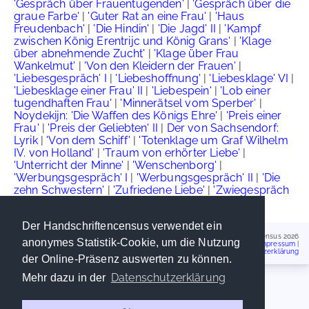
'Gespräch über Frauentugenden'
|
'Gespräch über die
graue Farbe'
|
'Guter Rat an eine Frau'
|
'Haus
Freudenbach'
|
'Die Hindin'
|
'Die Jagd' II
|
'Kampf
zwischen König Erentrijc und König Grans'
|
'Klage
über abnehmende Zucht'
|
'Klage über Frau
Wankelmut'
|
'Von den Kleidern der Frauen'
|
'Liebesgespräch' I
|
'Liebeshoffnung'
|
'Liebesklage' VI
|
'Liebesklage einer Frau' II
|
'Liebespein'
|
'Lob einer
tugendhaften Frau'
|
'Minnerätsel vom Sperber'
|
Noydekijn: 'Die Waffen des Königs Ehre'
|
'Preis einer
Frau'
|
'Preis der Geliebten' II
|
Der von Sachsendorf:
Lyrik
|
'Von dem Schiff'
|
'Totenklage um Graf Wilhelm
IV. von Holland'
|
'Traum von erhörter Liebe'
|
'Unterricht der Minne'
|
'Wenschenborg'
|
'Werbungsgespräch' I
|
'Werbungsgespräch' II
|
'Die
zehn Schwestern'
|
'Zufriedene Liebe'
|
'Zwiegespräch
zwischen einem Ritter und einer Dame'
Der Handschriftencensus verwendet ein
Handschriftencensus 2026
anonymes Statistik-Cookie, um die Nutzung
Impressum
|
Datenschutzerklärung
der Online-Präsenz auswerten zu können.
Datenschutzerklärung
Mehr dazu in der