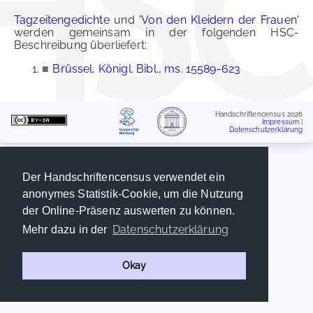
Tagzeitengedichte
und
'Von den Kleidern der Frauen'
werden gemeinsam in der folgenden HSC-
Beschreibung überliefert:
■
Brüssel, Königl. Bibl., ms. 15589-623
Handschriftencensus 2026
Impressum
|
Datenschutzerklärung
Der Handschriftencensus verwendet ein
anonymes Statistik-Cookie, um die Nutzung
der Online-Präsenz auswerten zu können.
Datenschutzerklärung
Mehr dazu in der
Okay