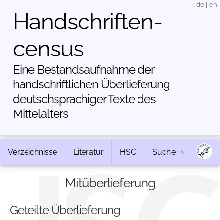
de
|
en
Handschriften­
census
Eine Bestandsaufnahme der
handschriftlichen Über­lieferung
deutschsprachiger Texte des
Mittelalters
Verzeichnisse
Literatur
HSC
Suche
Mitüberlieferung
Geteilte Überlieferung