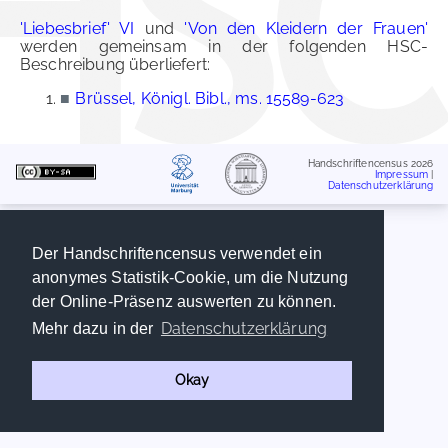
'Liebesbrief' VI
und
'Von den Kleidern der Frauen'
werden gemeinsam in der folgenden HSC-
Beschreibung überliefert:
■
Brüssel, Königl. Bibl., ms. 15589-623
Handschriftencensus 2026
Impressum
|
Datenschutzerklärung
Der Handschriftencensus verwendet ein
anonymes Statistik-Cookie, um die Nutzung
der Online-Präsenz auswerten zu können.
Datenschutzerklärung
Mehr dazu in der
Okay