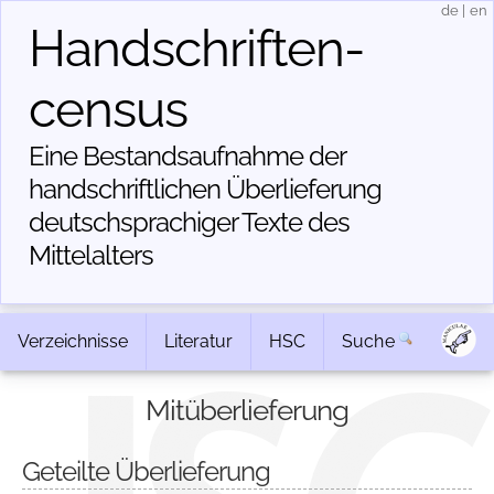
de
|
en
Handschriften­
census
Eine Bestandsaufnahme der
handschriftlichen Über­lieferung
deutschsprachiger Texte des
Mittelalters
Verzeichnisse
Literatur
HSC
Suche
Mitüberlieferung
Geteilte Überlieferung