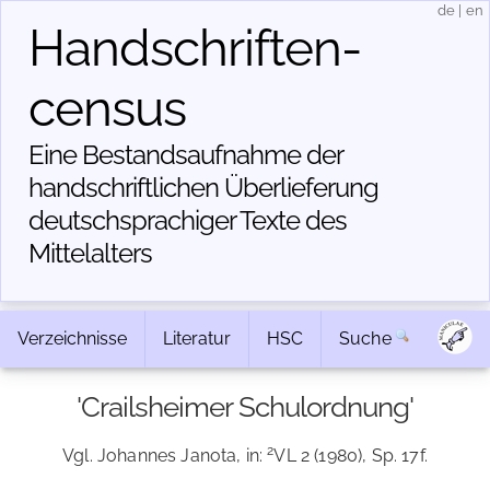
de
|
en
Handschriften­
census
Eine Bestandsaufnahme der
handschriftlichen Über­lieferung
deutschsprachiger Texte des
Mittelalters
Verzeichnisse
Literatur
HSC
Suche
'Crailsheimer Schulordnung'
2
Vgl. Johannes Janota, in:
VL 2 (1980), Sp. 17f.