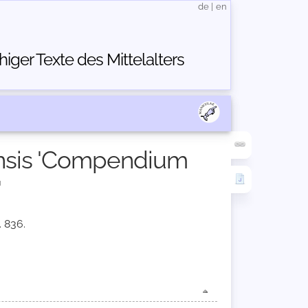
de
|
en
ger Texte des Mittelalters
iensis 'Compendium
'
. 836.