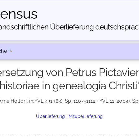
census
dschriftlichen Über­lieferung deutschsprachi
che
ersetzung von Petrus Pictav
historiae in genealogia Christi
2
2
Arne Holtorf, in:
VL 4 (1983), Sp. 1107-1112 +
VL 11 (2004), Sp
Überlieferung
|
Mitüberlieferung