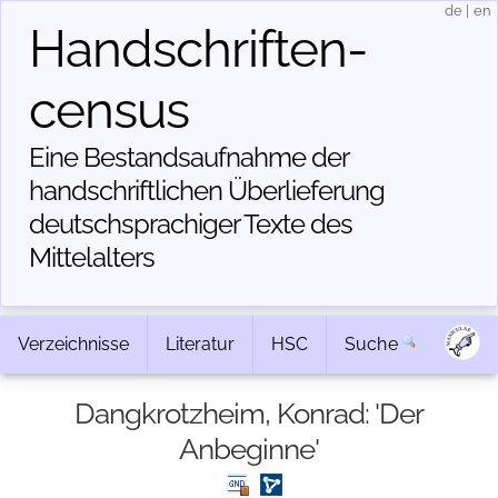
de
|
en
Handschriften­
census
Eine Bestandsaufnahme der
handschriftlichen Über­lieferung
deutschsprachiger Texte des
Mittelalters
Verzeichnisse
Literatur
HSC
Suche
Dangkrotzheim, Konrad: 'Der
Anbeginne'