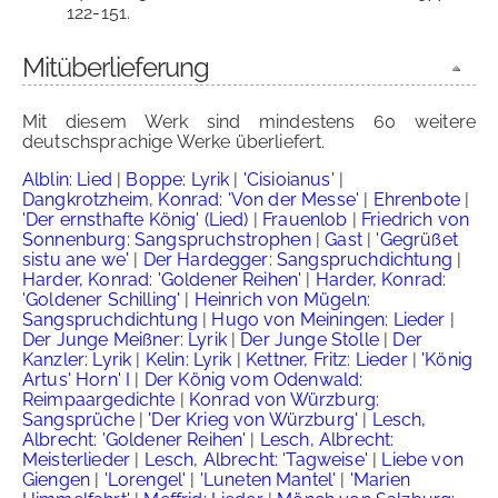
122-151.
Mitüberlieferung
Mit diesem Werk sind mindestens 60 weitere
deutschsprachige Werke überliefert.
Alblin: Lied
|
Boppe: Lyrik
|
'Cisioianus'
|
Dangkrotzheim, Konrad: 'Von der Messe'
|
Ehrenbote
|
'Der ernsthafte König' (Lied)
|
Frauenlob
|
Friedrich von
Sonnenburg: Sangspruchstrophen
|
Gast
|
'Gegrüßet
sistu ane we'
|
Der Hardegger: Sangspruchdichtung
|
Harder, Konrad: 'Goldener Reihen'
|
Harder, Konrad:
'Goldener Schilling'
|
Heinrich von Mügeln:
Sangspruchdichtung
|
Hugo von Meiningen: Lieder
|
Der Junge Meißner: Lyrik
|
Der Junge Stolle
|
Der
Kanzler: Lyrik
|
Kelin: Lyrik
|
Kettner, Fritz: Lieder
|
'König
Artus' Horn' I
|
Der König vom Odenwald:
Reimpaargedichte
|
Konrad von Würzburg:
Sangsprüche
|
'Der Krieg von Würzburg'
|
Lesch,
Albrecht: 'Goldener Reihen'
|
Lesch, Albrecht:
Meisterlieder
|
Lesch, Albrecht: 'Tagweise'
|
Liebe von
Giengen
|
'Lorengel'
|
'Luneten Mantel'
|
'Marien