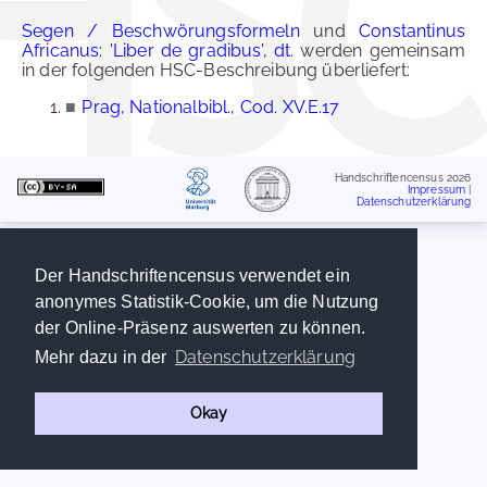
Segen / Beschwörungsformeln
und
Constantinus
Africanus: 'Liber de gradibus', dt.
werden gemeinsam
in der folgenden HSC-Beschreibung überliefert:
■
Prag, Nationalbibl., Cod. XV.E.17
Handschriftencensus 2026
Impressum
|
Datenschutzerklärung
Der Handschriftencensus verwendet ein
anonymes Statistik-Cookie, um die Nutzung
der Online-Präsenz auswerten zu können.
Datenschutzerklärung
Mehr dazu in der
Okay