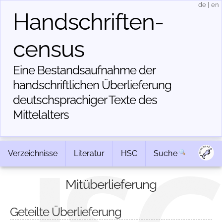
de
|
en
Handschriften­
census
Eine Bestandsaufnahme der
handschriftlichen Über­lieferung
deutschsprachiger Texte des
Mittelalters
Verzeichnisse
Literatur
HSC
Suche
Mitüberlieferung
Geteilte Überlieferung