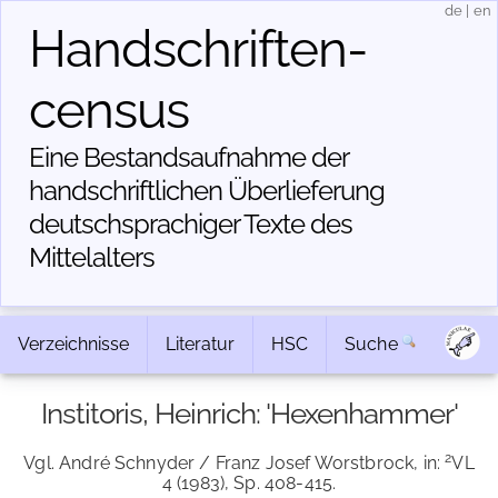
de
|
en
Handschriften­
census
Eine Bestandsaufnahme der
handschriftlichen Über­lieferung
deutschsprachiger Texte des
Mittelalters
Verzeichnisse
Literatur
HSC
Suche
Institoris, Heinrich: 'Hexenhammer'
2
Vgl. André Schnyder / Franz Josef Worstbrock, in:
VL
4 (1983), Sp. 408-415.