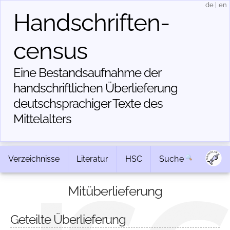
de
|
en
Handschriften­
census
Eine Bestandsaufnahme der
handschriftlichen Über­lieferung
deutschsprachiger Texte des
Mittelalters
Verzeichnisse
Literatur
HSC
Suche
Mitüberlieferung
Geteilte Überlieferung