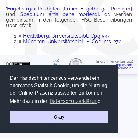
'Engelberger Predigten' [früher: Engelberger Prediger]
und
'Speculum artis bene moriendi', dt.
werden
gemeinsam in den folgenden HSC-Beschreibungen
überliefert:
■
Heidelberg, Universitätsbibl., Cpg 537
■
München, Universitätsbibl., 8° Cod. ms. 270
Handschriftencensus 2026
Impressum
|
Datenschutzerklärung
Der Handschriftencensus verwendet ein
anonymes Statistik-Cookie, um die Nutzung
der Online-Präsenz auswerten zu können.
Datenschutzerklärung
Mehr dazu in der
Okay