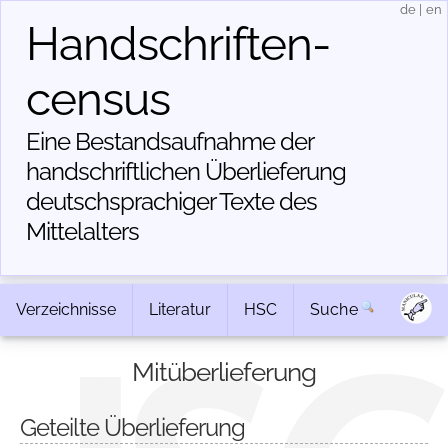
de
|
en
Handschriften­
census
Eine Bestandsaufnahme der
handschriftlichen Über­lieferung
deutschsprachiger Texte des
Mittelalters
Verzeichnisse
Literatur
HSC
Suche
Mitüberlieferung
Geteilte Überlieferung