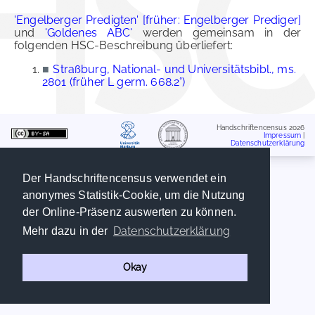
'Engelberger Predigten' [früher: Engelberger Prediger]
und
'Goldenes ABC'
werden gemeinsam in der
folgenden HSC-Beschreibung überliefert:
■
Straßburg, National- und Universitätsbibl., ms.
2801 (früher L germ. 668.2°)
Handschriftencensus 2026
Impressum
|
Datenschutzerklärung
Der Handschriftencensus verwendet ein
anonymes Statistik-Cookie, um die Nutzung
der Online-Präsenz auswerten zu können.
Datenschutzerklärung
Mehr dazu in der
Okay