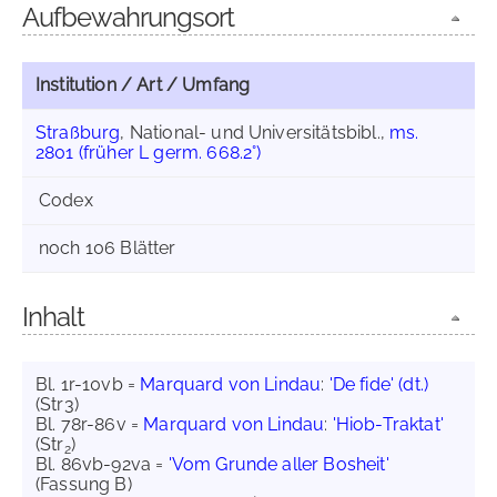
Aufbewahrungsort
Institution / Art / Umfang
Straßburg
, National- und Universitätsbibl.,
ms.
2801 (früher L germ. 668.2°)
Codex
noch 106 Blätter
Inhalt
Bl. 1r-10vb =
Marquard von Lindau
:
'De fide' (dt.)
(Str3)
Bl. 78r-86v =
Marquard von Lindau
:
'Hiob-Traktat'
(Str
)
2
Bl. 86vb-92va =
'Vom Grunde aller Bosheit'
(Fassung B)