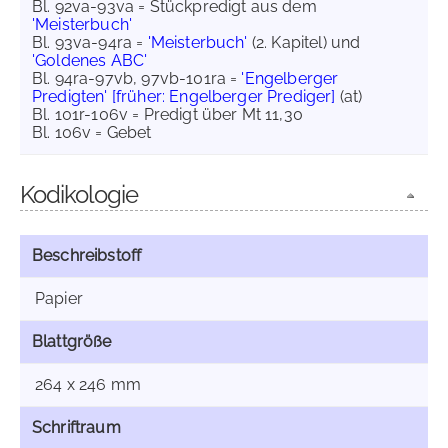
Bl. 92va-93va = Stückpredigt aus dem
'Meisterbuch'
Bl. 93va-94ra =
'Meisterbuch'
(2. Kapitel) und
'Goldenes ABC'
Bl. 94ra-97vb, 97vb-101ra =
'Engelberger
Predigten' [früher: Engelberger Prediger]
(at)
Bl. 101r-106v = Predigt über Mt 11,30
Bl. 106v = Gebet
Kodikologie
Beschreibstoff
Papier
Blattgröße
264 x 246 mm
Schriftraum