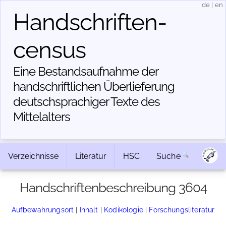
de
|
en
Handschriften­
census
Eine Bestandsaufnahme der
handschriftlichen Über­lieferung
deutschsprachiger Texte des
Mittelalters
Verzeichnisse
Literatur
HSC
Suche
Handschriftenbeschreibung 3604
Aufbewahrungsort
|
Inhalt
|
Kodikologie
|
Forschungsliteratur