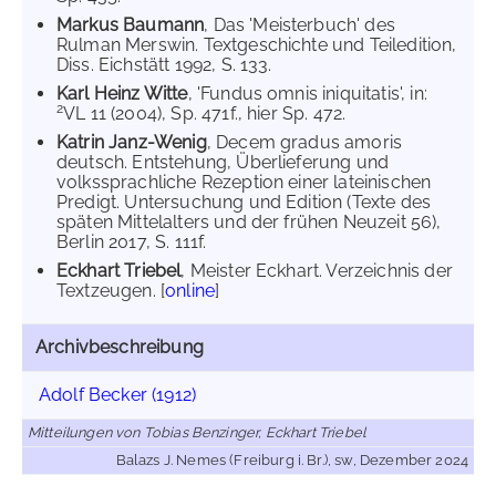
Markus Baumann
, Das 'Meisterbuch' des
Rulman Merswin. Textgeschichte und Teiledition,
Diss. Eichstätt 1992, S. 133.
Karl Heinz Witte
, 'Fundus omnis iniquitatis', in:
2
VL 11 (2004), Sp. 471f., hier Sp. 472.
Katrin Janz-Wenig
, Decem gradus amoris
deutsch. Entstehung, Überlieferung und
volkssprachliche Rezeption einer lateinischen
Predigt. Untersuchung und Edition (Texte des
späten Mittelalters und der frühen Neuzeit 56),
Berlin 2017, S. 111f.
Eckhart Triebel
, Meister Eckhart. Verzeichnis der
Textzeugen. [
online
]
Archivbeschreibung
Adolf Becker (1912)
Mitteilungen von Tobias Benzinger, Eckhart Triebel
Balazs J. Nemes (Freiburg i. Br.), sw, Dezember 2024