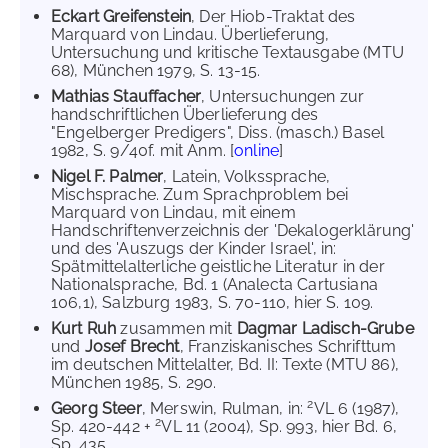
Eckart Greifenstein
, Der Hiob-Traktat des
Marquard von Lindau. Überlieferung,
Untersuchung und kritische Textausgabe (MTU
68), München 1979, S. 13-15.
Mathias Stauffacher
, Untersuchungen zur
handschriftlichen Überlieferung des
"Engelberger Predigers", Diss. (masch.) Basel
1982, S. 9/40f. mit Anm. [
online
]
Nigel F. Palmer
, Latein, Volkssprache,
Mischsprache. Zum Sprachproblem bei
Marquard von Lindau, mit einem
Handschriftenverzeichnis der 'Dekalogerklärung'
und des 'Auszugs der Kinder Israel', in:
Spätmittelalterliche geistliche Literatur in der
Nationalsprache, Bd. 1 (Analecta Cartusiana
106,1), Salzburg 1983, S. 70-110, hier S. 109.
Kurt Ruh
zusammen mit
Dagmar Ladisch-Grube
und
Josef Brecht
, Franziskanisches Schrifttum
im deutschen Mittelalter, Bd. II: Texte (MTU 86),
München 1985, S. 290.
2
Georg Steer
, Merswin, Rulman, in:
VL 6 (1987),
2
Sp. 420-442 +
VL 11 (2004), Sp. 993, hier Bd. 6,
Sp. 435.