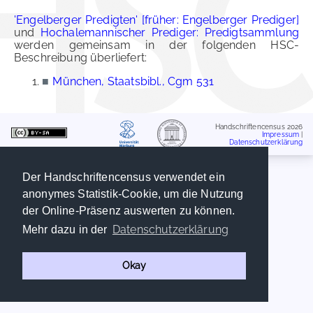
'Engelberger Predigten' [früher: Engelberger Prediger]
und
Hochalemannischer Prediger: Predigtsammlung
werden gemeinsam in der folgenden HSC-
Beschreibung überliefert:
■
München, Staatsbibl., Cgm 531
Handschriftencensus 2026
Impressum
|
Datenschutzerklärung
Der Handschriftencensus verwendet ein
anonymes Statistik-Cookie, um die Nutzung
der Online-Präsenz auswerten zu können.
Datenschutzerklärung
Mehr dazu in der
Okay