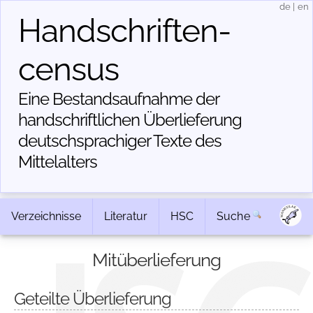
de
|
en
Handschriften­
census
Eine Bestandsaufnahme der
handschriftlichen Über­lieferung
deutschsprachiger Texte des
Mittelalters
Verzeichnisse
Literatur
HSC
Suche
Mitüberlieferung
Geteilte Überlieferung