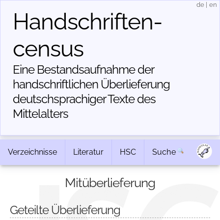
de
|
en
Handschriften­
census
Eine Bestandsaufnahme der
handschriftlichen Über­lieferung
deutschsprachiger Texte des
Mittelalters
Verzeichnisse
Literatur
HSC
Suche
Mitüberlieferung
Geteilte Überlieferung