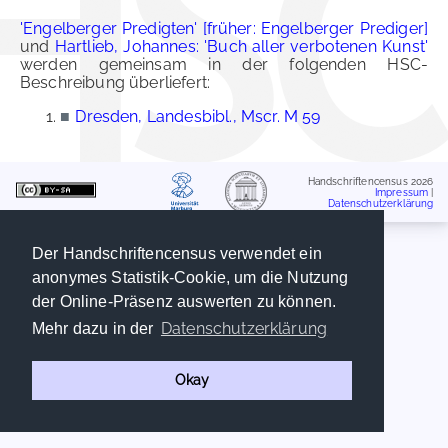
'Engelberger Predigten' [früher: Engelberger Prediger]
und
Hartlieb, Johannes: 'Buch aller verbotenen Kunst'
werden gemeinsam in der folgenden HSC-
Beschreibung überliefert:
■
Dresden, Landesbibl., Mscr. M 59
Handschriftencensus 2026
Impressum
|
Datenschutzerklärung
Der Handschriftencensus verwendet ein
anonymes Statistik-Cookie, um die Nutzung
der Online-Präsenz auswerten zu können.
Datenschutzerklärung
Mehr dazu in der
Okay