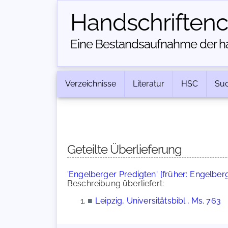
Handschriften­
Eine Bestandsaufnahme der han
Verzeichnisse
Literatur
HSC
Su
Geteilte Überlieferung
'Engelberger Predigten' [früher: Engelber
Beschreibung überliefert:
■
Leipzig, Universitätsbibl., Ms. 763