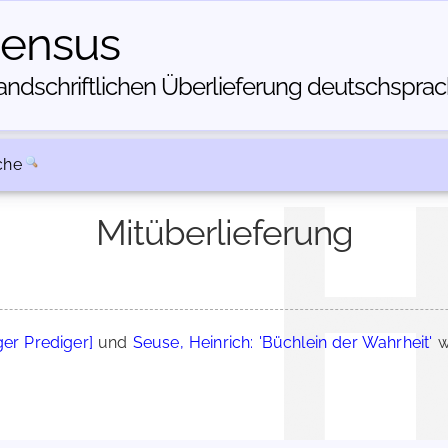
census
dschriftlichen Über­lieferung deutschsprachi
che
Mitüberlieferung
ger Prediger]
und
Seuse, Heinrich: 'Büchlein der Wahrheit'
w