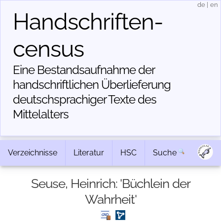
de
|
en
Handschriften­
census
Eine Bestandsaufnahme der
handschriftlichen Über­lieferung
deutschsprachiger Texte des
Mittelalters
Verzeichnisse
Literatur
HSC
Suche
Seuse, Heinrich: 'Büchlein der
Wahrheit'