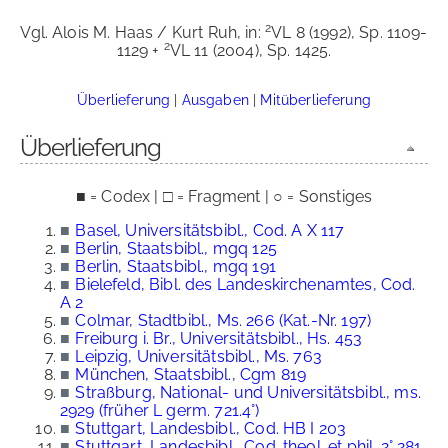
2
Vgl. Alois M. Haas / Kurt Ruh, in:
VL 8 (1992), Sp. 1109-
2
1129 +
VL 11 (2004), Sp. 1425.
Überlieferung
|
Ausgaben
|
Mitüberlieferung
Überlieferung
■ = Codex | □ = Fragment | ○ = Sonstiges
■
Basel, Universitätsbibl., Cod. A X 117
■
Berlin, Staatsbibl., mgq 125
■
Berlin, Staatsbibl., mgq 191
■
Bielefeld, Bibl. des Landeskirchenamtes, Cod.
A 2
■
Colmar, Stadtbibl., Ms. 266 (Kat.-Nr. 197)
■
Freiburg i. Br., Universitätsbibl., Hs. 453
■
Leipzig, Universitätsbibl., Ms. 763
■
München, Staatsbibl., Cgm 819
■
Straßburg, National- und Universitätsbibl., ms.
2929 (früher L germ. 721.4°)
■
Stuttgart, Landesbibl., Cod. HB I 203
■
Stuttgart, Landesbibl., Cod. theol. et phil. 2° 281