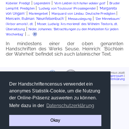
|
|
|
Kübeler: Predigt
Legende(n)
'Vom Leiden (
Ich hoher edeler got
)'
Bruder
|
|
'Margareta
Lempfrit: Predigten
'Ludwig von Toulouse' (Prosalegende)
|
|
|
von Ungarn'
Mariengebet
Marquard von Lindau: Deutsche Predigten
|
|
Merswin, Rulman: 'Neunfelsenbuch'
Messauslegung
'Der Minnebaum'
|
('Arbor amoris'), dt.
Moser, Ludwig: 'Ars moriendi' des Wilhelm Textoris, dt.
|
Übersetzung
Nider, Johannes: 'Betrachtungen zu den Mahlzeiten für jeden
| ...
Wochentag'
In mindestens einer der oben genannten
Handschriften des Werks Seuse, Heinrich: 'Büchlein
der Wahrheit' befindet sich auch lateinischer Text.
Handschriftencensus 2026
Impressum
|
Datenschutzerklärung
Der Handschriftencensus verwendet ein
anonymes Statistik-Cookie, um die Nutzung
der Online-Präsenz auswerten zu können.
Datenschutzerklärung
Mehr dazu in der
Okay