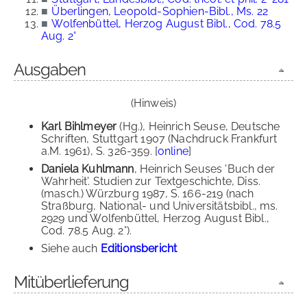
■
Überlingen, Leopold-Sophien-Bibl., Ms. 22
■
Wolfenbüttel, Herzog August Bibl., Cod. 78.5
Aug. 2°
Ausgaben
(Hinweis)
Karl Bihlmeyer
(Hg.), Heinrich Seuse, Deutsche
Schriften, Stuttgart 1907 (Nachdruck Frankfurt
a.M. 1961), S. 326-359. [
online
]
Daniela Kuhlmann
, Heinrich Seuses 'Buch der
Wahrheit'. Studien zur Textgeschichte, Diss.
(masch.) Würzburg 1987, S. 166-219 (nach
Straßburg, National- und Universitätsbibl., ms.
2929 und Wolfenbüttel, Herzog August Bibl.,
Cod. 78.5 Aug. 2°).
Siehe auch
Editionsbericht
Mitüberlieferung