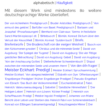
alphabetisch
|
Häufigkeit
Mit diesem Werk sind mindestens 80 weitere
deutschsprachige Werke überliefert.
|
|
Der von Achenheim: Predigtspruch
Bruder Aristotiles: Predigtspruch
'Von
|
|
armuot des geistes'
Barfüßer von Basel: Predigtspruch
'Barlaam und
|
Josaphat' (Prosafassungen)
Bernhard von Clairvaux: 'Sermo in festivitate
|
|
Sancti Martini episcopi', dt.
'Bihtebuoch'
Bömlin, Konrad: Dictum über den
|
|
Briefe,
Verlust der Keuschheit
Bömlin, Konrad: 'Gulden buch'
|
|
Briefentwürfe
'Die Bruderschaft von der ewigen Weisheit'
'Buoch von
|
|
den fúrkomenen gnoden'
'Christus und die minnende Seele'
David von
|
Augsburg: 'Der Spiegel der Tugend'
David von Augsburg: 'Die vier Fittige
|
|
geistlicher Betrachtung'
David von Augsburg: Gebet
David von Augsburg:
|
|
'Von der Anschauung Gottes'
'Dießenhofener Schwesternbuch'
'Disput
|
|
'Von den drîn fragen'
zwischen der minnenden Seele und unserem Herrn'
Meister Eckhart: Predigt
|
|
Meister Eckhart: Spruchsammlung
|
|
Meister Eckhart: 'Von abegescheidenheit'
Elsbeth von Oye: 'Offenbarungen'
|
'Engelberger Predigten' [früher: Engelberger Prediger]
Pseudo-Engelhart
|
|
von Ebrach: 'Das Buch der Vollkommenheit'
Eucharistietraktat
Fabri,
|
|
|
Heinrich: Vaterunserauslegung
Gebet(e)
'Geistliche Himmelfahrt'
'Der
|
|
Heiligen Leben'
Heinrich von Löwen: 'Kölner Predigt'
Heinrich von
|
|
Schaffhausen: Predigt
Meister Ingold: Predigten
Johannes von Mainz:
|
Bericht über Leben und Sterben des Heinrich Fabri von Schönensteinbach
|
|
Konrad von Eßlingen: Sakramentspredigt
'Kreuztragende Minne'
Der