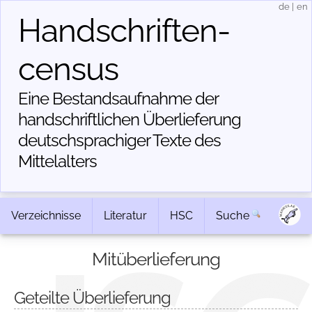
de
|
en
Handschriften­
census
Eine Bestandsaufnahme der
handschriftlichen Über­lieferung
deutschsprachiger Texte des
Mittelalters
Verzeichnisse
Literatur
HSC
Suche
Mitüberlieferung
Geteilte Überlieferung