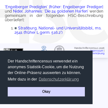
'Engelberger Predigten' [früher: Engelberger Prediger]
und
Nider, Johannes: 'Die 24 goldenen Harfen'
werden
gemeinsam in der folgenden HSC-Beschreibung
überliefert:
■
Straßburg, National- und Universitätsbibl., ms.
2541 (früher L germ. 516.2°)
Handschriftencensus 2026
Impressum
|
Datenschutzerklärung
Der Handschriftencensus verwendet ein
anonymes Statistik-Cookie, um die Nutzung
der Online-Präsenz auswerten zu können.
Datenschutzerklärung
Mehr dazu in der
Okay