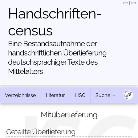
de
|
en
Handschriften­
census
Eine Bestandsaufnahme der
handschriftlichen Über­lieferung
deutschsprachiger Texte des
Mittelalters
Verzeichnisse
Literatur
HSC
Suche
Mitüberlieferung
Geteilte Überlieferung