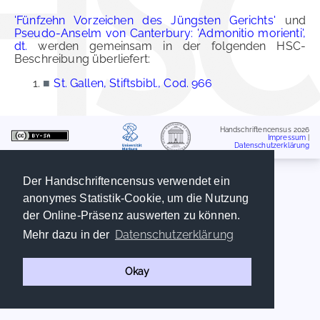
'Fünfzehn Vorzeichen des Jüngsten Gerichts'
und
Pseudo-Anselm von Canterbury: 'Admonitio morienti',
dt.
werden gemeinsam in der folgenden HSC-
Beschreibung überliefert:
■
St. Gallen, Stiftsbibl., Cod. 966
Handschriftencensus 2026
Impressum
|
Datenschutzerklärung
Der Handschriftencensus verwendet ein
anonymes Statistik-Cookie, um die Nutzung
der Online-Präsenz auswerten zu können.
Datenschutzerklärung
Mehr dazu in der
Okay