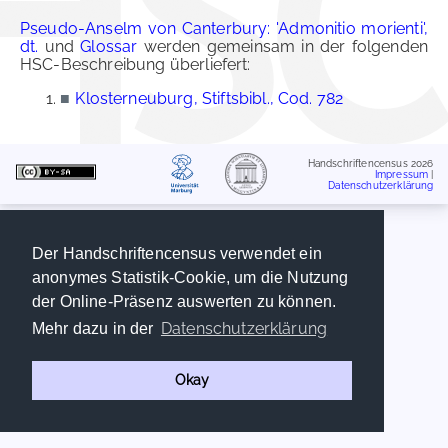
Pseudo-Anselm von Canterbury: 'Admonitio morienti',
dt.
und
Glossar
werden gemeinsam in der folgenden
HSC-Beschreibung überliefert:
■
Klosterneuburg, Stiftsbibl., Cod. 782
Handschriftencensus 2026
Impressum
|
Datenschutzerklärung
Der Handschriftencensus verwendet ein
anonymes Statistik-Cookie, um die Nutzung
der Online-Präsenz auswerten zu können.
Datenschutzerklärung
Mehr dazu in der
Okay