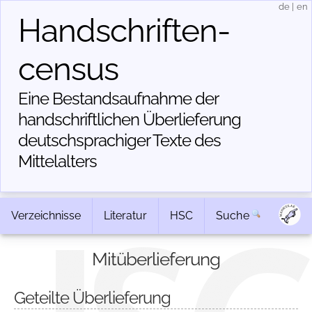
de
|
en
Handschriften­
census
Eine Bestandsaufnahme der
handschriftlichen Über­lieferung
deutschsprachiger Texte des
Mittelalters
Verzeichnisse
Literatur
HSC
Suche
Mitüberlieferung
Geteilte Überlieferung