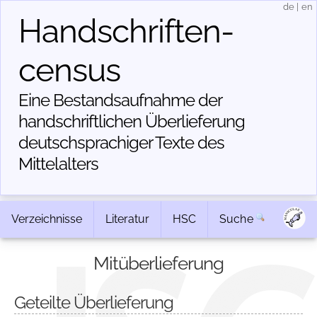
de
|
en
Handschriften­
census
Eine Bestandsaufnahme der
handschriftlichen Über­lieferung
deutschsprachiger Texte des
Mittelalters
Verzeichnisse
Literatur
HSC
Suche
Mitüberlieferung
Geteilte Überlieferung