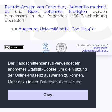
Pseudo-Anselm von Canterbury: 'Admonitio morienti',
dt.
und
Nider, Johannes: Predigten
werden
gemeinsam in der folgenden HSC-Beschreibung
überliefert:
■
Augsburg, Universitätsbibl., Cod. III.1.4° 8
Handschriftencensus 2026
Impressum
|
Datenschutzerklärung
Der Handschriftencensus verwendet ein
anonymes Statistik-Cookie, um die Nutzung
der Online-Präsenz auswerten zu können.
Datenschutzerklärung
Mehr dazu in der
Okay