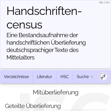
de
|
en
Handschriften­
census
Eine Bestandsaufnahme der
handschriftlichen Über­lieferung
deutschsprachiger Texte des
Mittelalters
Verzeichnisse
Literatur
HSC
Suche
Mitüberlieferung
Geteilte Überlieferung