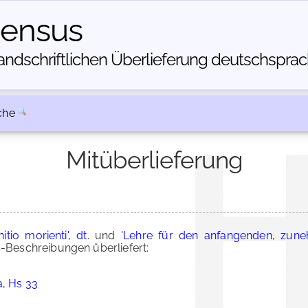
census
dschriftlichen Über­lieferung deutschsprachi
che
Mitüberlieferung
io morienti', dt.
und
'Lehre für den anfangenden, zu
Beschreibungen überliefert:
a, Hs 33