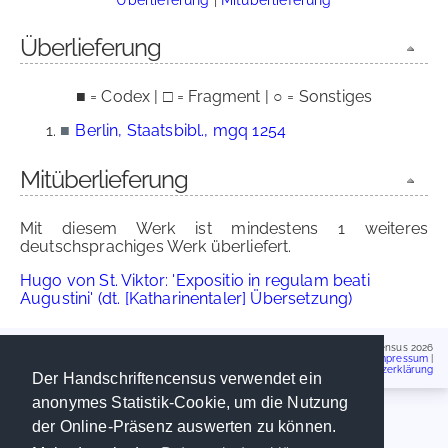
Überlieferung
■ = Codex | □ = Fragment | ○ = Sonstiges
■
Berlin, Staatsbibl., mgq 1254
Mitüberlieferung
Mit diesem Werk ist mindestens 1 weiteres
deutschsprachiges Werk überliefert.
Hugo von St. Viktor: 'Expositio in regulam beati
Augustini' (dt. [Katharinentaler] Übersetzung)
Handschriftencensus 2026
Impressum
|
Datenschutzerklärung
Der Handschriftencensus verwendet ein
anonymes Statistik-Cookie, um die Nutzung
der Online-Präsenz auswerten zu können.