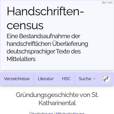
de
|
en
Handschriften­
census
Eine Bestandsaufnahme der
handschriftlichen Über­lieferung
deutschsprachiger Texte des
Mittelalters
Verzeichnisse
Literatur
HSC
Suche
Gründungsgeschichte von St.
Katharinental
Überlieferung
|
Mitüberlieferung