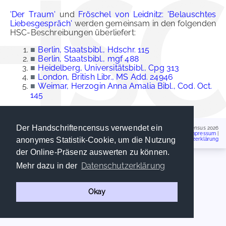
'Der Traum'
und
Fröschel von Leidnitz: 'Belauschtes
Liebesgespräch'
werden gemeinsam in den folgenden
HSC-Beschreibungen überliefert:
■
Berlin, Staatsbibl., Hdschr. 115
■
Berlin, Staatsbibl., mgf 488
■
Heidelberg, Universitätsbibl., Cpg 313
■
London, British Libr., MS Add. 24946
■
Weimar, Herzogin Anna Amalia Bibl., Cod. Oct.
145
Der Handschriftencensus verwendet ein
Handschriftencensus 2026
Impressum
|
anonymes Statistik-Cookie, um die Nutzung
Datenschutzerklärung
der Online-Präsenz auswerten zu können.
Datenschutzerklärung
Mehr dazu in der
Okay