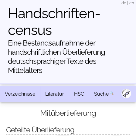
de
|
en
Handschriften­
census
Eine Bestandsaufnahme der
handschriftlichen Über­lieferung
deutschsprachiger Texte des
Mittelalters
Verzeichnisse
Literatur
HSC
Suche
Mitüberlieferung
Geteilte Überlieferung