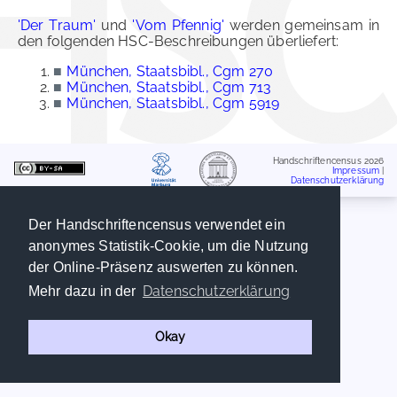
'Der Traum'
und
'Vom Pfennig'
werden gemeinsam in
den folgenden HSC-Beschreibungen überliefert:
■
München, Staatsbibl., Cgm 270
■
München, Staatsbibl., Cgm 713
■
München, Staatsbibl., Cgm 5919
Handschriftencensus 2026
Impressum
|
Datenschutzerklärung
Der Handschriftencensus verwendet ein
anonymes Statistik-Cookie, um die Nutzung
der Online-Präsenz auswerten zu können.
Datenschutzerklärung
Mehr dazu in der
Okay