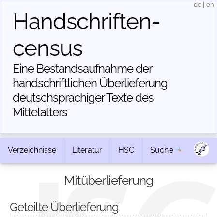
de
|
en
Handschriften­
census
Eine Bestandsaufnahme der
handschriftlichen Über­lieferung
deutschsprachiger Texte des
Mittelalters
Verzeichnisse
Literatur
HSC
Suche
Mitüberlieferung
Geteilte Überlieferung