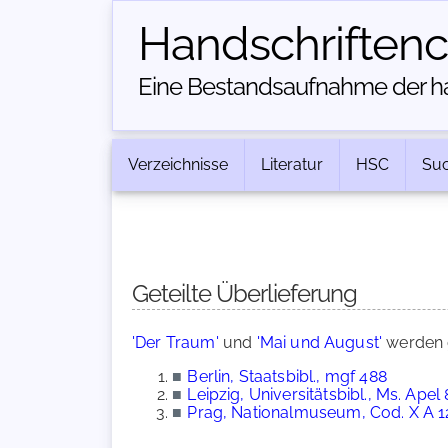
Handschriften­
Eine Bestandsaufnahme der han
Verzeichnisse
Literatur
HSC
Su
Geteilte Überlieferung
'Der Traum'
und
'Mai und August'
werden 
■
Berlin, Staatsbibl., mgf 488
■
Leipzig, Universitätsbibl., Ms. Apel 
■
Prag, Nationalmuseum, Cod. X A 1