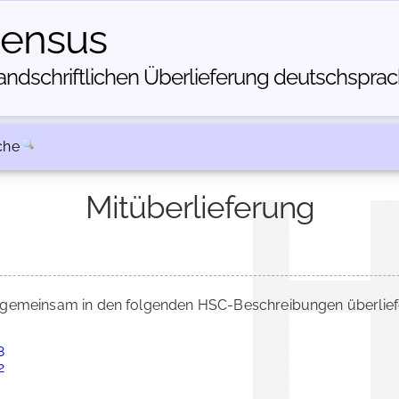
census
dschriftlichen Über­lieferung deutschsprachi
che
Mitüberlieferung
gemeinsam in den folgenden HSC-Beschreibungen überliefe
8
2