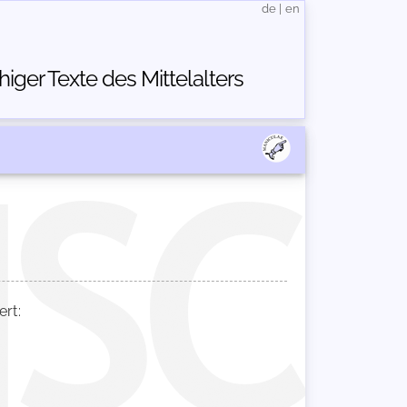
de
|
en
ger Texte des Mittelalters
rt: