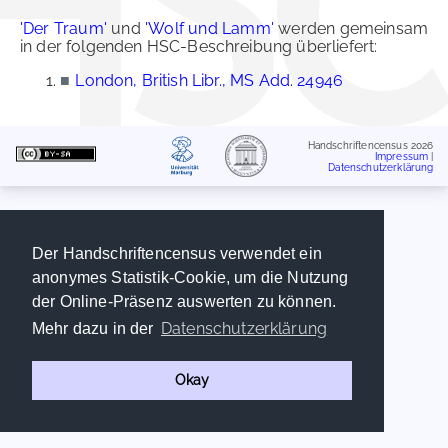
'Der Traum'
und
'Wolf und Lamm'
werden gemeinsam
in der folgenden HSC-Beschreibung überliefert:
■
London, British Libr., MS Add. 24946
Handschriftencensus 2026
Impressum
|
Datenschutzerklärung
Der Handschriftencensus verwendet ein
anonymes Statistik-Cookie, um die Nutzung
der Online-Präsenz auswerten zu können.
Datenschutzerklärung
Mehr dazu in der
Okay