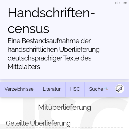
de
|
en
Handschriften­
census
Eine Bestandsaufnahme der
handschriftlichen Über­lieferung
deutschsprachiger Texte des
Mittelalters
Verzeichnisse
Literatur
HSC
Suche
Mitüberlieferung
Geteilte Überlieferung