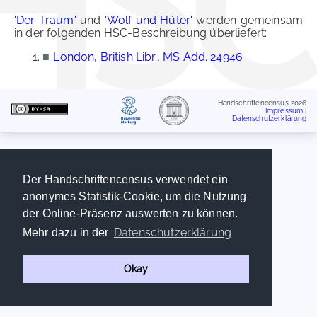
'Der Traum'
und
'Wolf und Hüter'
werden gemeinsam
in der folgenden HSC-Beschreibung überliefert:
■
London, British Libr., MS Add. 24946
Handschriftencensus 2026
Impressum
|
Datenschutzerklärung
Der Handschriftencensus verwendet ein
anonymes Statistik-Cookie, um die Nutzung
der Online-Präsenz auswerten zu können.
Datenschutzerklärung
Mehr dazu in der
Okay