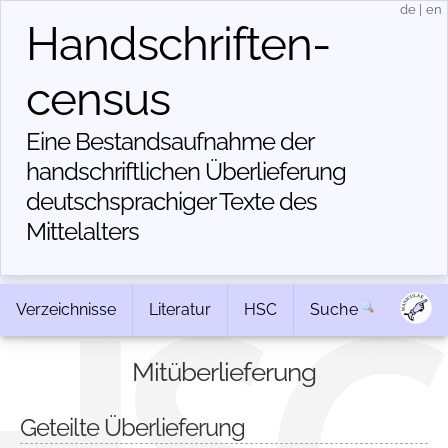
de
|
en
Handschriften­
census
Eine Bestandsaufnahme der
handschriftlichen Über­lieferung
deutschsprachiger Texte des
Mittelalters
Verzeichnisse
Literatur
HSC
Suche
Mitüberlieferung
Geteilte Überlieferung