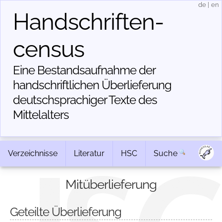
de
|
en
Handschriften­
census
Eine Bestandsaufnahme der
handschriftlichen Über­lieferung
deutschsprachiger Texte des
Mittelalters
Verzeichnisse
Literatur
HSC
Suche
Mitüberlieferung
Geteilte Überlieferung