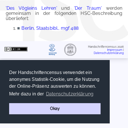
'Des Vögleins Lehren'
und
'Der Traum'
werden
gemeinsam in der folgenden HSC-Beschreibung
überliefert:
■
Berlin, Staatsbibl., mgf 488
Handschriftencensus 2026
Impressum
|
Datenschutzerklärung
Der Handschriftencensus verwendet ein
anonymes Statistik-Cookie, um die Nutzung
der Online-Präsenz auswerten zu können.
Datenschutzerklärung
Mehr dazu in der
Okay