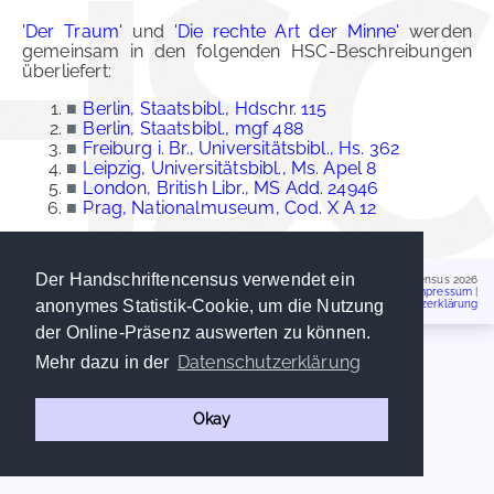
'Der Traum'
und
'Die rechte Art der Minne'
werden
gemeinsam in den folgenden HSC-Beschreibungen
überliefert:
■
Berlin, Staatsbibl., Hdschr. 115
■
Berlin, Staatsbibl., mgf 488
■
Freiburg i. Br., Universitätsbibl., Hs. 362
■
Leipzig, Universitätsbibl., Ms. Apel 8
■
London, British Libr., MS Add. 24946
■
Prag, Nationalmuseum, Cod. X A 12
Der Handschriftencensus verwendet ein
Handschriftencensus 2026
Impressum
|
anonymes Statistik-Cookie, um die Nutzung
Datenschutzerklärung
der Online-Präsenz auswerten zu können.
Datenschutzerklärung
Mehr dazu in der
Okay