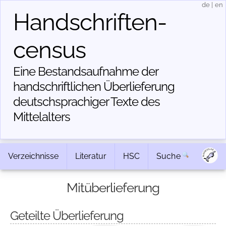
de
|
en
Handschriften­
census
Eine Bestandsaufnahme der
handschriftlichen Über­lieferung
deutschsprachiger Texte des
Mittelalters
Verzeichnisse
Literatur
HSC
Suche
Mitüberlieferung
Geteilte Überlieferung