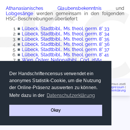
Athanasianisches Glaubensbekenntnis
und
Lobgesänge
werden gemeinsam in den folgenden
HSC-Beschreibungen überliefert:
■
Lübeck, Stadtbibl., Ms. theol. germ. 8° 33
■
Lübeck, Stadtbibl., Ms. theol. germ. 8° 34
■
Lübeck, Stadtbibl., Ms. theol. germ. 8° 35
■
Lübeck, Stadtbibl., Ms. theol. germ. 8° 36
■
Lübeck, Stadtbibl., Ms. theol. germ. 8° 37
■
Lübeck, Stadtbibl., Ms. theol. germ. 8° 41
■
Wien, Österr. Nationalbibl., Cod. 2684
■
Wien, Österr. Nationalbibl., Cod. 2756
Der Handschriftencensus verwendet ein
anonymes Statistik-Cookie, um die Nutzung
Handschriftencensus 2026
der Online-Präsenz auswerten zu können.
Impressum
|
Datenschutzerklärung
Datenschutzerklärung
Mehr dazu in der
Okay