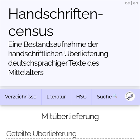
de
|
en
Handschriften­
census
Eine Bestandsaufnahme der
handschriftlichen Über­lieferung
deutschsprachiger Texte des
Mittelalters
Verzeichnisse
Literatur
HSC
Suche
Mitüberlieferung
Geteilte Überlieferung