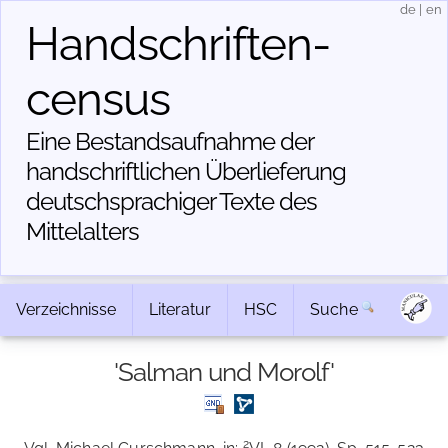
de
|
en
Handschriften­
census
Eine Bestandsaufnahme der
handschriftlichen Über­lieferung
deutschsprachiger Texte des
Mittelalters
Verzeichnisse
Literatur
HSC
Suche
'Salman und Morolf'
2