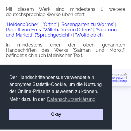
Mit diesem Werk sind mindestens 6 weitere
deutschsprachige Werke überliefert.
'Heldenbücher'
|
'Ortnit'
|
'Rosengarten zu Worms'
|
Rudolf von Ems: 'Willehalm von Orlens'
|
'Salomon
und Markolf' ('Spruchgedicht')
|
'Wolfdietrich'
In mindestens einer der oben genannten
Handschriften des Werks 'Salman und Morolf'
befindet sich auch lateinischer Text.
Handschriftencensus 2026
Der Handschriftencensus verwendet ein
Impressum
|
Datenschutzerklärung
anonymes Statistik-Cookie, um die Nutzung
der Online-Präsenz auswerten zu können.
Datenschutzerklärung
Mehr dazu in der
Okay