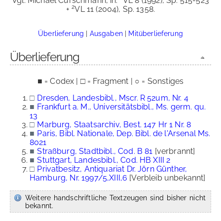
Vgl. Michael Curschmann, in:
VL 8 (1992), Sp. 515-523
2
+
VL 11 (2004), Sp. 1358.
Überlieferung
|
Ausgaben
|
Mitüberlieferung
Überlieferung
■ = Codex | □ = Fragment | ○ = Sonstiges
□
Dresden, Landesbibl., Mscr. R 52um, Nr. 4
■
Frankfurt a. M., Universitätsbibl., Ms. germ. qu.
13
□
Marburg, Staatsarchiv, Best. 147 Hr 1 Nr. 8
■
Paris, Bibl. Nationale, Dep. Bibl. de l'Arsenal Ms.
8021
■
Straßburg, Stadtbibl., Cod. B 81
[verbrannt]
■
Stuttgart, Landesbibl., Cod. HB XIII 2
□
Privatbesitz, Antiquariat Dr. Jörn Günther,
Hamburg, Nr. 1997/5,XIII,6
[Verbleib unbekannt]
Weitere handschriftliche Textzeugen sind bisher nicht
bekannt.