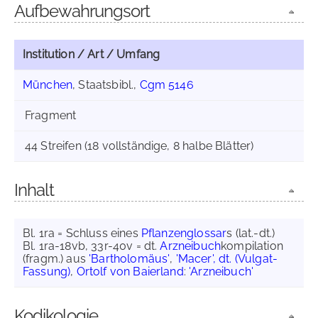
Aufbewahrungsort
Institution / Art / Umfang
München
, Staatsbibl.,
Cgm 5146
Fragment
44 Streifen (18 vollständige, 8 halbe Blätter)
Inhalt
Bl. 1ra = Schluss eines
Pflanzenglossar
s (lat.-dt.)
Bl. 1ra-18vb, 33r-40v = dt.
Arzneibuch
kompilation
(fragm.) aus
'Bartholomäus'
,
'Macer', dt. (Vulgat-
Fassung)
,
Ortolf von Baierland
:
'Arzneibuch'
Kodikologie