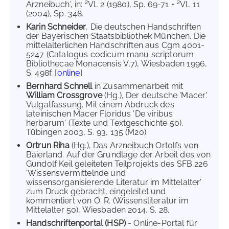
2
2
Arzneibuch', in:
VL 2 (1980), Sp. 69-71 +
VL 11
(2004), Sp. 348.
Karin Schneider
, Die deutschen Handschriften
der Bayerischen Staatsbibliothek München. Die
mittelalterlichen Handschriften aus Cgm 4001-
5247 (Catalogus codicum manu scriptorum
Bibliothecae Monacensis V,7), Wiesbaden 1996,
S. 498f. [
online
]
Bernhard Schnell
in Zusammenarbeit mit
William Crossgrove
(Hg.), Der deutsche 'Macer'.
Vulgatfassung. Mit einem Abdruck des
lateinischen Macer Floridus 'De viribus
herbarum' (Texte und Textgeschichte 50),
Tübingen 2003, S. 93, 135 (M20).
Ortrun Riha
(Hg.), Das Arzneibuch Ortolfs von
Baierland. Auf der Grundlage der Arbeit des von
Gundolf Keil geleiteten Teilprojekts des SFB 226
'Wissensvermittelnde und
wissensorganisierende Literatur im Mittelalter'
zum Druck gebracht, eingeleitet und
kommentiert von O. R. (Wissensliteratur im
Mittelalter 50), Wiesbaden 2014, S. 28.
Handschriftenportal (HSP)
- Online-Portal für