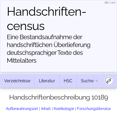
de
|
en
Handschriften­
census
Eine Bestandsaufnahme der
handschriftlichen Über­lieferung
deutschsprachiger Texte des
Mittelalters
Verzeichnisse
Literatur
HSC
Suche
Handschriftenbeschreibung 10189
Aufbewahrungsort
|
Inhalt
|
Kodikologie
|
Forschungsliteratur