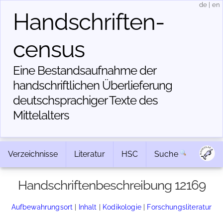
de
|
en
Handschriften­
census
Eine Bestandsaufnahme der
handschriftlichen Über­lieferung
deutschsprachiger Texte des
Mittelalters
Verzeichnisse
Literatur
HSC
Suche
Handschriftenbeschreibung 12169
Aufbewahrungsort
|
Inhalt
|
Kodikologie
|
Forschungsliteratur