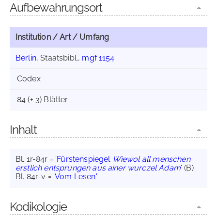
Aufbewahrungsort
Institution / Art / Umfang
Berlin
, Staatsbibl.,
mgf 1154
Codex
84 (+ 3) Blätter
Inhalt
Bl. 1r-84r =
'Fürstenspiegel
Wiewol all menschen
erstlich entsprungen aus ainer wurczel Adam
'
(B)
Bl. 84r-v =
'Vom Lesen'
Kodikologie