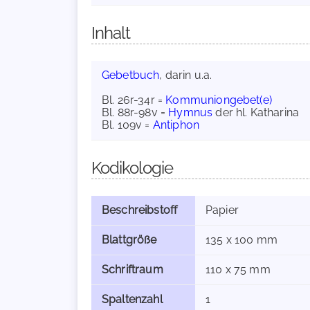
Inhalt
Gebetbuch
, darin u.a.
Bl. 26r-34r =
Kommuniongebet(e)
Bl. 88r-98v =
Hymnus
der hl. Katharina
Bl. 109v =
Antiphon
Kodikologie
Beschreibstoff
Papier
Blattgröße
135 x 100 mm
Schriftraum
110 x 75 mm
Spaltenzahl
1