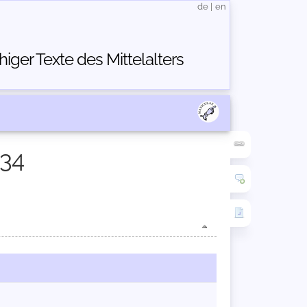
de
|
en
ger Texte des Mittelalters
134