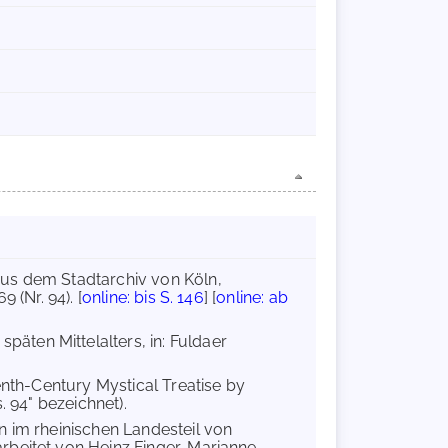
aus dem Stadtarchiv von Köln,
 (Nr. 94). [
online: bis S. 146
] [
online: ab
päten Mittelalters, in: Fuldaer
eenth-Century Mystical Treatise by
. 94" bezeichnet).
n im rheinischen Landesteil von
rbeitet von Heinz Finger, Marianne