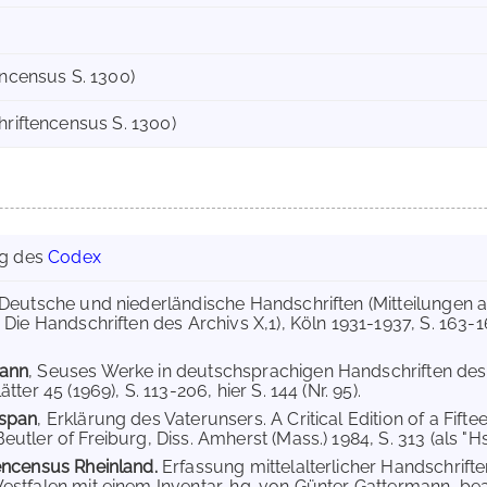
encensus S. 1300)
hriftencensus S. 1300)
ng des
Codex
 Deutsche und niederländische Handschriften (Mitteilungen 
Die Handschriften des Archivs X,1), Köln 1931-1937, S. 163-169
ann
, Seuses Werke in deutschsprachigen Handschriften des s
tter 45 (1969), S. 113-206, hier S. 144 (Nr. 95).
span
, Erklärung des Vaterunsers. A Critical Edition of a Fift
tler of Freiburg, Diss. Amherst (Mass.) 1984, S. 313 (als "Hs
encensus Rheinland.
Erfassung mittelalterlicher Handschrifte
stfalen mit einem Inventar, hg. von Günter Gattermann, bea