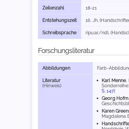
Zeilenzahl
18-21
Entstehungszeit
16. Jh. (Handschrift
Schreibsprache
ripuar./ndl. (Handsc
Forschungsliteratur
Abbildungen
Farb-Abbildu
Literatur
Karl Menne
,
(Hinweis)
Sonderreihe: 
S. 147
]
Georg Hofm
Geschichtsblä
Karen Green
Magdalena Beu
Handschrift
Nordrhein-We