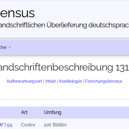
census
dschriftlichen Über­lieferung deutschsprachi
che
ndschriftenbeschreibung 13
Aufbewahrungsort
|
Inhalt
|
Kodikologie
|
Forschungsliteratur
Art
Umfang
W*) 55
Codex
226 Blätter