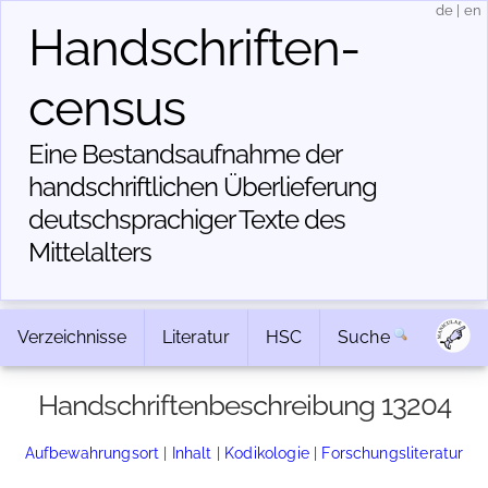
de
|
en
Handschriften­
census
Eine Bestandsaufnahme der
handschriftlichen Über­lieferung
deutschsprachiger Texte des
Mittelalters
Verzeichnisse
Literatur
HSC
Suche
Handschriftenbeschreibung 13204
Aufbewahrungsort
|
Inhalt
|
Kodikologie
|
Forschungsliteratur