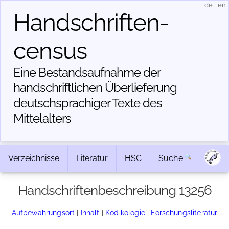
de
|
en
Handschriften­
census
Eine Bestandsaufnahme der
handschriftlichen Über­lieferung
deutschsprachiger Texte des
Mittelalters
Verzeichnisse
Literatur
HSC
Suche
Handschriftenbeschreibung 13256
Aufbewahrungsort
|
Inhalt
|
Kodikologie
|
Forschungsliteratur