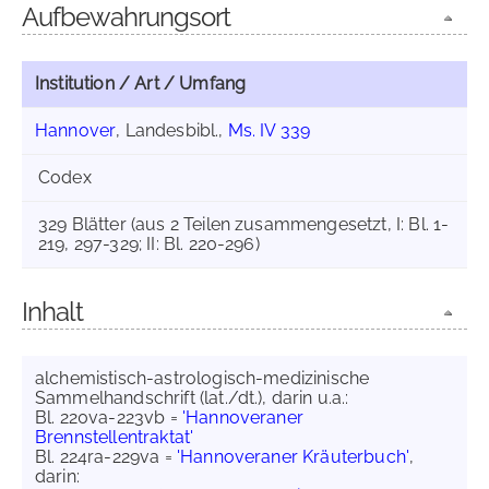
Aufbewahrungsort
Institution / Art / Umfang
Hannover
, Landesbibl.,
Ms. IV 339
Codex
329 Blätter (aus 2 Teilen zusammengesetzt, I: Bl. 1-
219, 297-329; II: Bl. 220-296)
Inhalt
alchemistisch-astrologisch-medizinische
Sammelhandschrift (lat./dt.), darin u.a.:
Bl. 220va-223vb =
'Hannoveraner
Brennstellentraktat'
Bl. 224ra-229va =
'Hannoveraner Kräuterbuch'
,
darin: