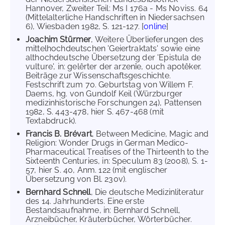
Hannover, Zweiter Teil: Ms I 176a - Ms Noviss. 64
(Mittelalterliche Handschriften in Niedersachsen
6), Wiesbaden 1982, S. 121-127. [
online
]
Joachim Stürmer
, Weitere Überlieferungen des
mittelhochdeutschen 'Geiertraktats' sowie eine
althochdeutsche Übersetzung der 'Epistula de
vulture', in: gelêrter der arzenîe, ouch apotêker.
Beiträge zur Wissenschaftsgeschichte.
Festschrift zum 70. Geburtstag von Willem F.
Daems, hg. von Gundolf Keil (Würzburger
medizinhistorische Forschungen 24), Pattensen
1982, S. 443-478, hier S. 467-468 (mit
Textabdruck).
Francis B. Brévart
, Between Medicine, Magic and
Religion: Wonder Drugs in German Medico-
Pharmaceutical Treatises of the Thirteenth to the
Sixteenth Centuries, in: Speculum 83 (2008), S. 1-
57, hier S. 40, Anm. 122 (mit englischer
Übersetzung von Bl. 230v).
Bernhard Schnell
, Die deutsche Medizinliteratur
des 14. Jahrhunderts. Eine erste
Bestandsaufnahme, in: Bernhard Schnell,
Arzneibücher, Kräuterbücher, Wörterbücher.