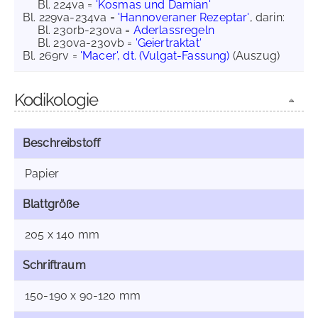
Bl. 224va =
'Kosmas und Damian'
Bl. 229va-234va =
'Hannoveraner Rezeptar'
, darin:
Bl. 230rb-230va =
Aderlassregeln
Bl. 230va-230vb =
'Geiertraktat'
Bl. 269rv =
'Macer', dt. (Vulgat-Fassung)
(Auszug)
Kodikologie
Beschreibstoff
Papier
Blattgröße
205 x 140 mm
Schriftraum
150-190 x 90-120 mm