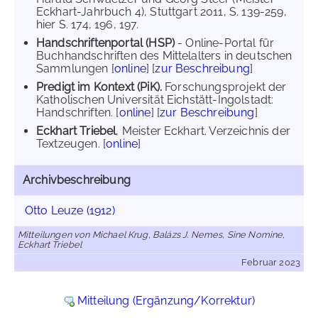
Eckhart-Jahrbuch 4), Stuttgart 2011, S. 139-259,
hier S. 174, 196, 197.
Handschriftenportal (HSP)
- Online-Portal für
Buchhandschriften des Mittelalters in deutschen
Sammlungen [
online
] [
zur Beschreibung
]
Predigt im Kontext (PiK).
Forschungsprojekt der
Katholischen Universität Eichstätt-Ingolstadt:
Handschriften. [
online
] [
zur Beschreibung
]
Eckhart Triebel
, Meister Eckhart. Verzeichnis der
Textzeugen. [
online
]
Archivbeschreibung
Otto Leuze (1912)
Mitteilungen von Michael Krug, Balázs J. Nemes, Sine Nomine,
Eckhart Triebel
Februar 2023
Mitteilung (Ergänzung/Korrektur)