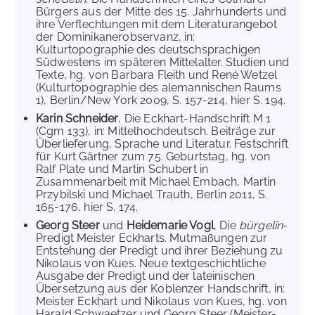
Bürgers aus der Mitte des 15. Jahrhunderts und
ihre Verflechtungen mit dem Literaturangebot
der Dominikanerobservanz, in:
Kulturtopographie des deutschsprachigen
Südwestens im späteren Mittelalter. Studien und
Texte, hg. von Barbara Fleith und René Wetzel
(Kulturtopographie des alemannischen Raums
1), Berlin/New York 2009, S. 157-214, hier S. 194.
Karin Schneider
, Die Eckhart-Handschrift M 1
(Cgm 133), in: Mittelhochdeutsch. Beiträge zur
Überlieferung, Sprache und Literatur. Festschrift
für Kurt Gärtner zum 75. Geburtstag, hg. von
Ralf Plate und Martin Schubert in
Zusammenarbeit mit Michael Embach, Martin
Przybilski und Michael Trauth, Berlin 2011, S.
165-176, hier S. 174.
Georg Steer
und
Heidemarie Vogl
, Die
bürgelîn
-
Predigt Meister Eckharts. Mutmaßungen zur
Entstehung der Predigt und ihrer Beziehung zu
Nikolaus von Kues. Neue textgeschichtliche
Ausgabe der Predigt und der lateinischen
Übersetzung aus der Koblenzer Handschrift, in:
Meister Eckhart und Nikolaus von Kues, hg. von
Harald Schwaetzer und Georg Steer (Meister-