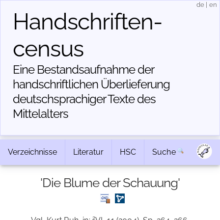
de
|
en
Handschriften­
census
Eine Bestandsaufnahme der
handschriftlichen Über­lieferung
deutschsprachiger Texte des
Mittelalters
Verzeichnisse
Literatur
HSC
Suche
'Die Blume der Schauung'
2