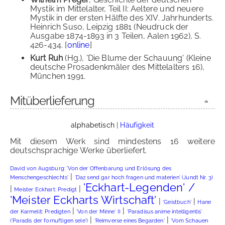
Mystik im Mittelalter, Teil II: Aeltere und neuere
Mystik in der ersten Hälfte des XIV. Jahrhunderts.
Heinrich Suso, Leipzig 1881 (Neudruck der
Ausgabe 1874-1893 in 3 Teilen, Aalen 1962), S.
426-434. [
online
]
Kurt Ruh
(Hg.), 'Die Blume der Schauung' (Kleine
deutsche Prosadenkmäler des Mittelalters 16),
München 1991.
Mitüberlieferung
alphabetisch
|
Häufigkeit
Mit diesem Werk sind mindestens 16 weitere
deutschsprachige Werke überliefert.
David von Augsburg: 'Von der Offenbarung und Erlösung des
|
Menschengeschlechts'
'Daz send gar hoch fragen und materien' (Jundt Nr. 3)
'Eckhart-Legenden' /
|
|
Meister Eckhart: Predigt
'Meister Eckharts Wirtschaft'
|
|
'Geistbuch'
Hane
|
|
der Karmelit: Predigten
'Von der Minne' II
'Paradisus anime intelligentis'
|
|
('Paradis der fornuftigen sele')
'Reimverse eines Begarden'
'Vom Schauen