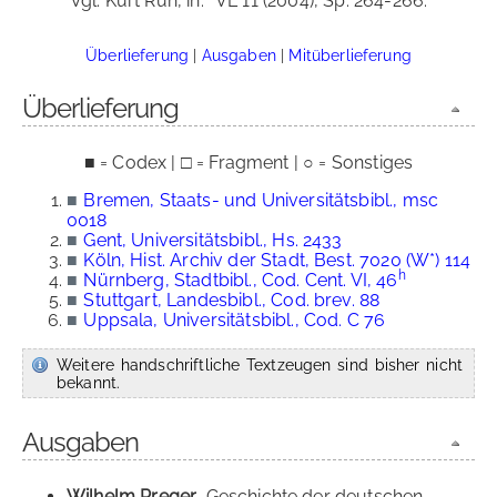
Vgl. Kurt Ruh, in:
VL 11 (2004), Sp. 264-266.
Überlieferung
|
Ausgaben
|
Mitüberlieferung
Überlieferung
■ = Codex | □ = Fragment | ○ = Sonstiges
■
Bremen, Staats- und Universitätsbibl., msc
0018
■
Gent, Universitätsbibl., Hs. 2433
■
Köln, Hist. Archiv der Stadt, Best. 7020 (W*) 114
h
■
Nürnberg, Stadtbibl., Cod. Cent. VI, 46
■
Stuttgart, Landesbibl., Cod. brev. 88
■
Uppsala, Universitätsbibl., Cod. C 76
Weitere handschriftliche Textzeugen sind bisher nicht
bekannt.
Ausgaben
Wilhelm Preger
, Geschichte der deutschen