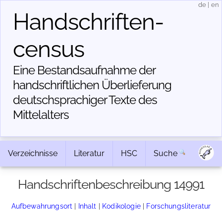
de
|
en
Handschriften­
census
Eine Bestandsaufnahme der
handschriftlichen Über­lieferung
deutschsprachiger Texte des
Mittelalters
Verzeichnisse
Literatur
HSC
Suche
Handschriftenbeschreibung 14991
Aufbewahrungsort
|
Inhalt
|
Kodikologie
|
Forschungsliteratur