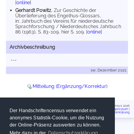
[
online
]
Gerhardt Powitz
, Zur Geschichte der
Überlieferung des Engelhus-Glossars,
in: Jahrbuch des Vereins für niederdeutsche
Sprachforschung / Niederdeutsches Jahrbuch
86 (1963), S. 83-109, hier S. 109. [
online
]
Archivbeschreibung
---
sw, Dezember 2021
Mitteilung (Ergänzung/Korrektur)
Handschriftencensus 2026
Impressum
|
Der Handschriftencensus verwendet ein
Datenschutzerklärung
anonymes Statistik-Cookie, um die Nutzung
der Online-Präsenz auswerten zu können.
Datenschutzerklärung
Mehr dazu in der