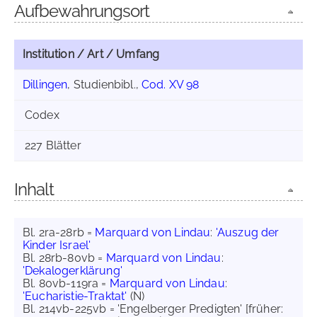
Aufbewahrungsort
Institution / Art / Umfang
Dillingen
, Studienbibl.,
Cod. XV 98
Codex
227 Blätter
Inhalt
Bl. 2ra-28rb =
Marquard von Lindau
:
'Auszug der
Kinder Israel'
Bl. 28rb-80vb =
Marquard von Lindau
:
'Dekalogerklärung'
Bl. 80vb-119ra =
Marquard von Lindau
:
'Eucharistie-Traktat'
(N)
Bl. 214vb-225vb = 'Engelberger Predigten' [früher: