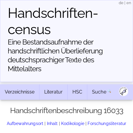
de
|
en
Handschriften­
census
Eine Bestandsaufnahme der
handschriftlichen Über­lieferung
deutschsprachiger Texte des
Mittelalters
Verzeichnisse
Literatur
HSC
Suche
Handschriftenbeschreibung 16033
Aufbewahrungsort
|
Inhalt
|
Kodikologie
|
Forschungsliteratur