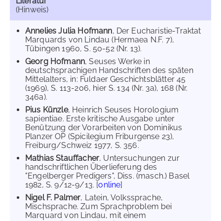
Literatur
(Hinweis)
Annelies Julia Hofmann
, Der Eucharistie-Traktat
Marquards von Lindau (Hermaea N.F. 7),
Tübingen 1960, S. 50-52 (Nr. 13).
Georg Hofmann
, Seuses Werke in
deutschsprachigen Handschriften des späten
Mittelalters, in: Fuldaer Geschichtsblätter 45
(1969), S. 113-206, hier S. 134 (Nr. 3a), 168 (Nr.
346a).
Pius Künzle
, Heinrich Seuses Horologium
sapientiae. Erste kritische Ausgabe unter
Benützung der Vorarbeiten von Dominikus
Planzer OP (Spicilegium Friburgense 23),
Freiburg/Schweiz 1977, S. 356.
Mathias Stauffacher
, Untersuchungen zur
handschriftlichen Überlieferung des
"Engelberger Predigers", Diss. (masch.) Basel
1982, S. 9/12-9/13. [
online
]
Nigel F. Palmer
, Latein, Volkssprache,
Mischsprache. Zum Sprachproblem bei
Marquard von Lindau, mit einem