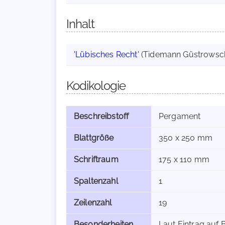
Inhalt
'Lübisches Recht'
(Tidemann Güstrowsch
Kodikologie
Beschreibstoff
Pergament
Blattgröße
350 x 250 mm
Schriftraum
175 x 110 mm
Spaltenzahl
1
Zeilenzahl
19
Besonderheiten
Laut Eintrag auf 