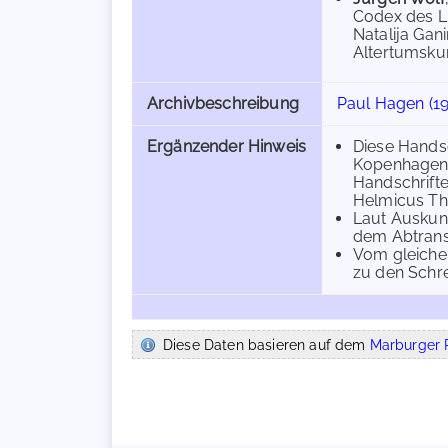
Codex des Lü
Natalija Gan
Altertumskun
Archivbeschreibung
Paul Hagen (1
Ergänzender Hinweis
Diese Handsc
Kopenhagen, 
Handschrift
Helmicus T
Laut Auskunf
dem Abtrans
Vom gleichen
zu den Schre
Diese Daten basieren auf dem
Marburger R