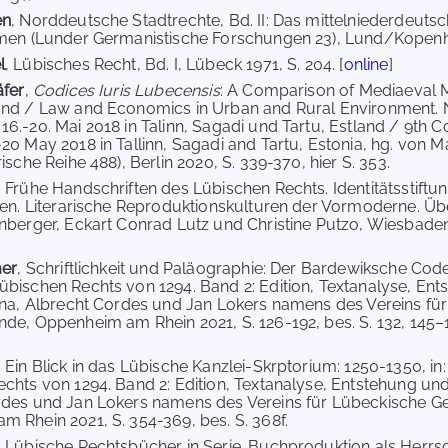
én
, Norddeutsche Stadtrechte, Bd. II: Das mittelniederdeut
rmen (Lunder Germanistische Forschungen 23), Lund/Kopenha
l
, Lübisches Recht, Bd. I, Lübeck 1971, S. 204. [
online
]
äfer
,
Codices Iuris Lubecensis
: A Comparison of Mediaeval Ma
and / Law and Economics in Urban and Rural Environment. N
6.-20. Mai 2018 in Talinn, Sagadi und Tartu, Estland / 9th Co
20 May 2018 in Tallinn, Sagadi and Tartu, Estonia, hg. von 
ische Reihe 488), Berlin 2020, S. 339-370, hier S. 353.
, Frühe Handschriften des Lübischen Rechts. Identitätsstiftu
ten. Literarische Reproduktionskulturen der Vormoderne. Üb
nberger, Eckart Conrad Lutz und Christine Putzo, Wiesbaden 
mer
, Schriftlichkeit und Paläographie: Der Bardewiksche Cod
bischen Rechts von 1294. Band 2: Edition, Textanalyse, Ent
ina, Albrecht Cordes und Jan Lokers namens des Vereins fü
de, Oppenheim am Rhein 2021, S. 126-192, bes. S. 132, 145–147
, Ein Blick in das Lübische Kanzlei-Skrptorium: 1250-1350, 
chts von 1294. Band 2: Edition, Textanalyse, Entstehung und
rdes und Jan Lokers namens des Vereins für Lübeckische G
 Rhein 2021, S. 354-369, bes. S. 368f.
, Lübische Rechtsbücher in Serie. Buchproduktion als Herrs